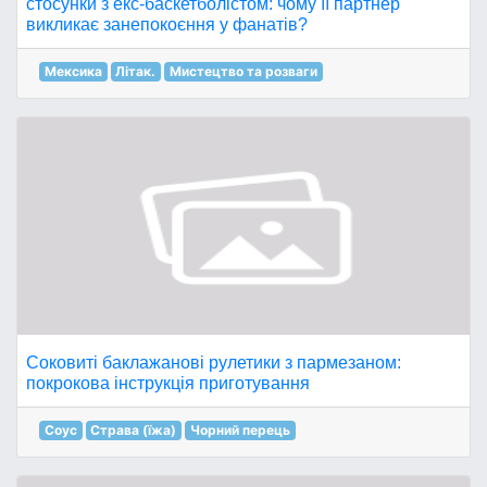
стосунки з екс-баскетболістом: чому її партнер
викликає занепокоєння у фанатів?
Мексика
Літак.
Мистецтво та розваги
Соковиті баклажанові рулетики з пармезаном:
покрокова інструкція приготування
Соус
Страва (їжа)
Чорний перець