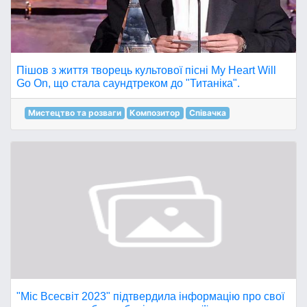
Пішов з життя творець культової пісні My Heart Will
Go On, що стала саундтреком до "Титаніка".
Мистецтво та розваги
Композитор
Співачка
"Міс Всесвіт 2023" підтвердила інформацію про свої