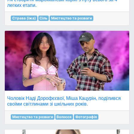
легких етапи.
Страва (їжа)
Сіль
Мистецтво та розваги
Чоловік Наді Дорофєєвої, Міша Кацурін, поділився
своїми світлинами зі шкільних років.
Мистецтво та розваги
Волосся
Фотографія