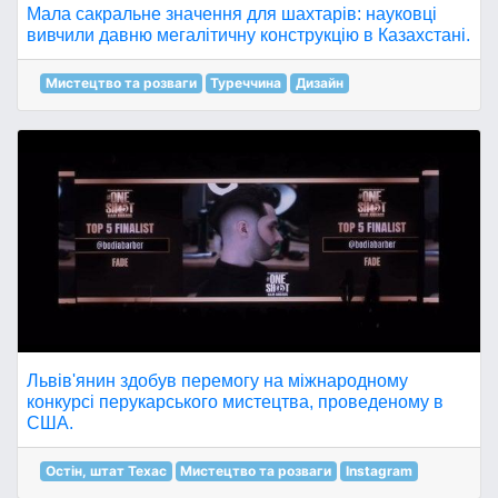
Мала сакральне значення для шахтарів: науковці
вивчили давню мегалітичну конструкцію в Казахстані.
Мистецтво та розваги
Туреччина
Дизайн
Львів'янин здобув перемогу на міжнародному
конкурсі перукарського мистецтва, проведеному в
США.
Остін, штат Техас
Мистецтво та розваги
Instagram