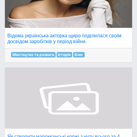
Відома українська акторка щиро поділилася своїм
досвідом заробітків у період війни.
Мистецтво та розваги
Історія
Блог
Як створити марокканські коржі з нуту всього за 4