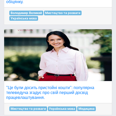
обіцянку.
Володимир Великий
Мистецтво та розваги
Українська мова
"Це були досить пристойні кошти": популярна
телеведуча згадує про свій перший досвід
працевлаштування.
Мистецтво та розваги
Українська мова
Медицина