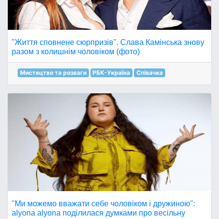
"Життя сповнене сюрпризів". Слава Камінська знову
разом з колишнім чоловіком (фото)
Мистецтво та розваги
РБК-Україна
Співачка
"Ми можемо вважати себе чоловіком і дружиною":
alyona alyona поділилася думками про весільну