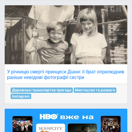
У річницю смерті принцеси Діани: її брат оприлюднив
раніше невідомі фотографії сестри
Дорожньо-транспортна пригода
Мистецтво та розваги
Instagram