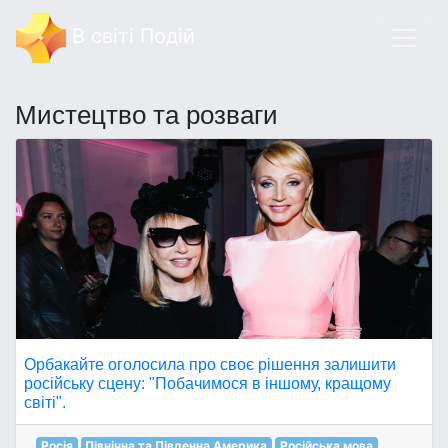
В світі Подій
Мистецтво та розваги
Орбакайте оголосила про своє рішення залишити
російську сцену: "Побачимося в іншому, кращому
світі".
Росія
Північна та Південна Америка
Російська мова