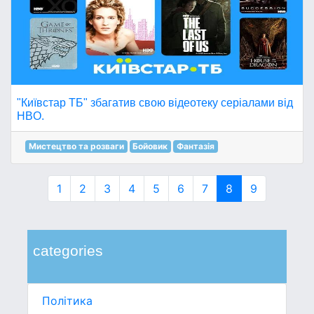
"Київстар ТБ" збагатив свою відеотеку серіалами від
HBO.
Мистецтво та розваги
Бойовик
Фантазія
1
2
3
4
5
6
7
8
9
categories
Політика