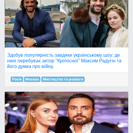
Здобув популярність завдяки українському шоу: де
нині перебуває актор "Кріпосної" Максим Радугін та
його думка про війну.
Росія
Москва
Мистецтво та розваги