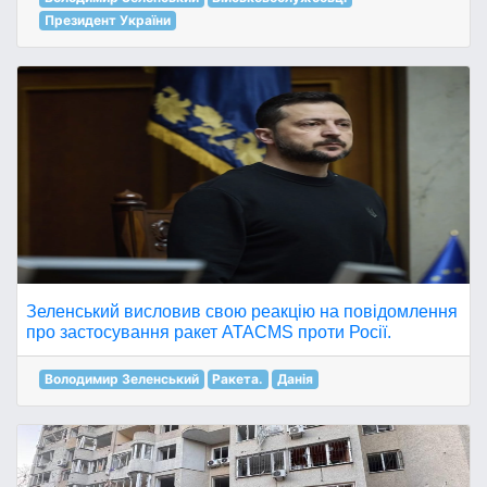
Президент України
Зеленський висловив свою реакцію на повідомлення
про застосування ракет ATACMS проти Росії.
Володимир Зеленський
Ракета.
Данія