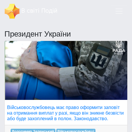
В світі Подій
Президент України
Військовослужбовець має право оформити заповіт
на отримання виплат у разі, якщо він зникне безвісти
або буде захоплений в полон. Законодавство.
Володимир Зеленський
Військовослужбовці