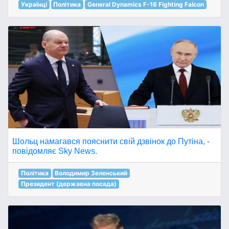
Українці
Політика
General Dynamics F-16 Fighting Falcon
Шольц намагався пояснити свій дзвінок до Путіна, -
повідомляє Sky News.
Політика
Володимир Зеленський
Президент (державна посада)