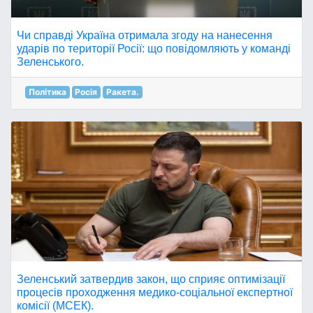
Чи справді Україна отримала згоду на нанесення
ударів по території Росії: що повідомляють у команді
Зеленського.
Політика
Росія
Ракета.
Зеленський затвердив закон, що сприяє оптимізації
процесів проходження медико-соціальної експертної
комісії (МСЕК).