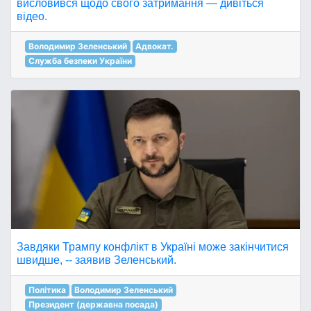
висловився щодо свого затримання — дивіться
відео.
Володимир Зеленський
Адвокат.
Служба безпеки України
Завдяки Трампу конфлікт в Україні може закінчитися
швидше, -- заявив Зеленський.
Політика
Володимир Зеленський
Президент (державна посада)