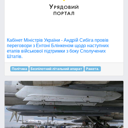
Кабінет Міністрів України - Андрій Сибіга провів
переговори з Ентоні Блінкеном щодо наступних
етапів військової підтримки з боку Сполучених
Штатів.
Політика
Безпілотний літальний апарат
Ракета.