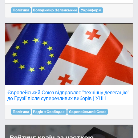
Політика
Володимир Зеленський
Укрінформ
Європейський Союз відправляє "технічну делегацію"
до Грузії після суперечливих виборів | УНН
Політика
Радіо «Свобода»
Європейський Союз