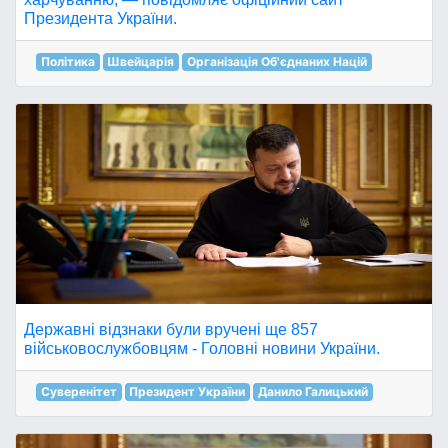
Президента України.
Політика
Швейцарія
Організація Об'єднаних Націй
Державні відзнаки були вручені ще 857
військовослужбовцям - Головні новини України.
Суверенітет
Президент України
Данило Галицький