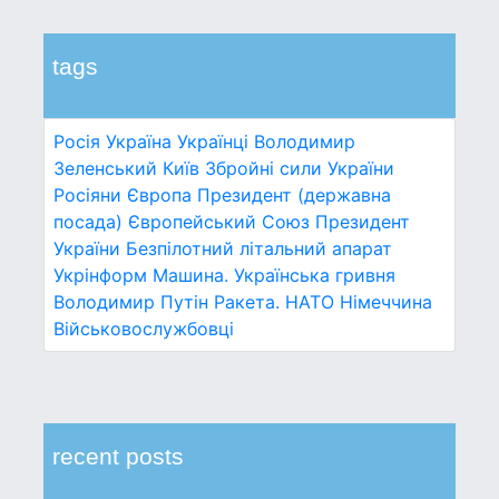
tags
Росія
Україна
Українці
Володимир
Зеленський
Київ
Збройні сили України
Росіяни
Європа
Президент (державна
посада)
Європейський Союз
Президент
України
Безпілотний літальний апарат
Укрінформ
Машина.
Українська гривня
Володимир Путін
Ракета.
НАТО
Німеччина
Військовослужбовці
recent posts