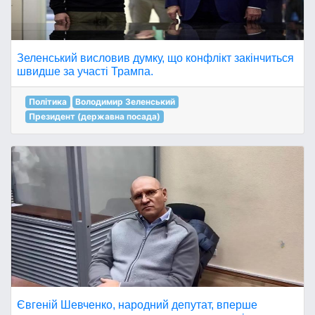
Зеленський висловив думку, що конфлікт закінчиться
швидше за участі Трампа.
Політика
Володимир Зеленський
Президент (державна посада)
Євгеній Шевченко, народний депутат, вперше