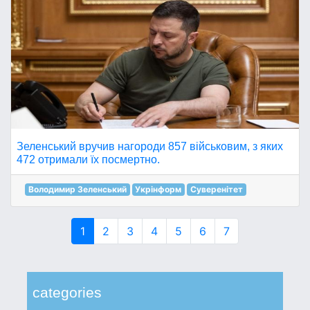
Зеленський вручив нагороди 857 військовим, з яких
472 отримали їх посмертно.
Володимир Зеленський
Укрінформ
Суверенітет
1
2
3
4
5
6
7
categories