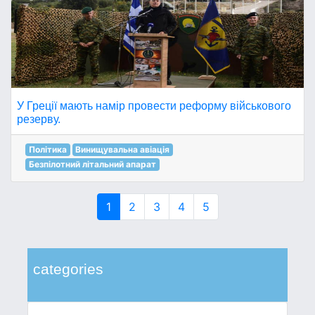
У Греції мають намір провести реформу військового
резерву.
Політика
Винищувальна авіація
Безпілотний літальний апарат
1
2
3
4
5
categories