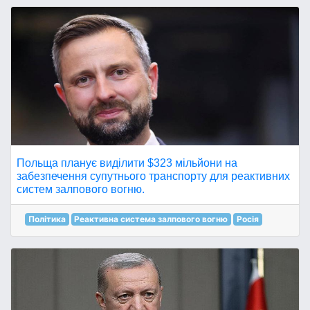
Польща планує виділити $323 мільйони на
забезпечення супутнього транспорту для реактивних
систем залпового вогню.
Політика
Реактивна система залпового вогню
Росія