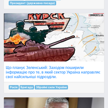
Президент (державна посада)
Що планує Зеленський: Заходом поширили
інформацію про те, в який сектор Україна направляє
свої найсильніші підрозділи.
Росія
Бригада
Збройні сили України