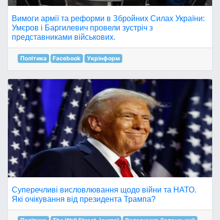
Вимоги армії та реформи в Збройних Силах України:
Умєров і Баргилевич провели зустріч з
представниками військових.
Політика
Facebook
Укрінформ
Суперечливі висловлювання щодо війни та НАТО.
Які очікування від президента Трампа?