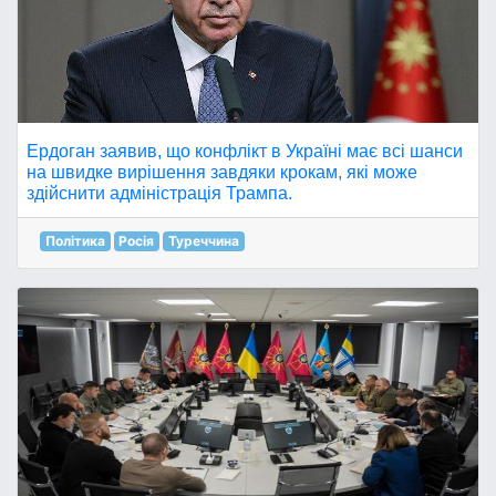
Ердоган заявив, що конфлікт в Україні має всі шанси
на швидке вирішення завдяки крокам, які може
здійснити адміністрація Трампа.
Політика
Росія
Туреччина