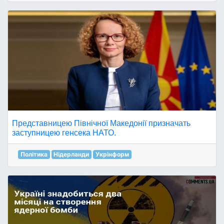
Представницею Північної Македонії призначать
заступницею генсека НАТО.
Політика
Нідерланди
Укрінформ