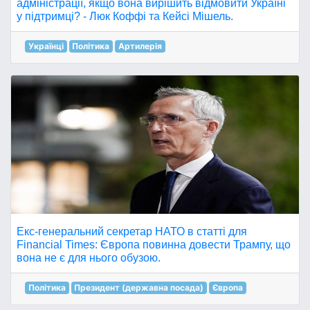
адміністрації, якщо вона вирішить відмовити Україні
у підтримці? - Люк Коффі та Кейсі Мішель.
Українці
Політика
Артилерія
Екс-генеральний секретар НАТО в статті для
Financial Times: Європа повинна довести Трампу, що
вона не є для нього обузою.
Політика
Президент (державна посада)
Європа