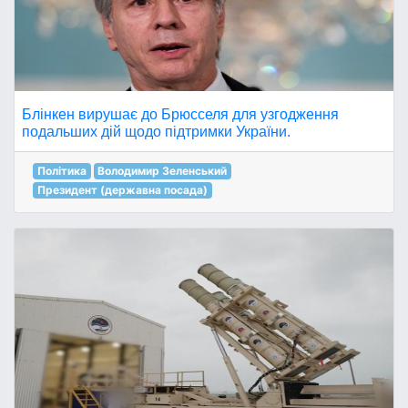
Блінкен вирушає до Брюсселя для узгодження
подальших дій щодо підтримки України.
Політика
Володимир Зеленський
Президент (державна посада)