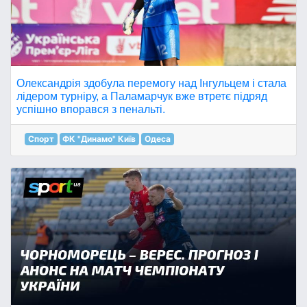
Олександрія здобула перемогу над Інгульцем і стала
лідером турніру, а Паламарчук вже втретє підряд
успішно впорався з пенальті.
Спорт
ФК "Динамо" Київ
Одеса