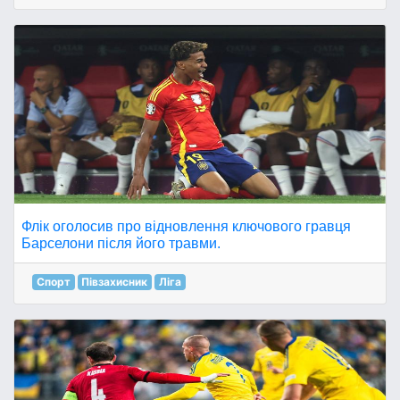
Флік оголосив про відновлення ключового гравця
Барселони після його травми.
Спорт
Півзахисник
Ліга