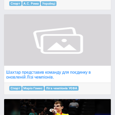
Спорт
А.С. Рома
Українці
Шахтар представив команду для поєдинку в
оновленій Лізі чемпіонів.
Спорт
Маріо Гомес
Ліга чемпіонів УЄФА