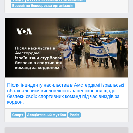
Всесвітня боксерська організація
Після інциденту насильства в Амстердамі ізраїльські
вболівальники висловлюють занепокоєння щодо
безпеки своїх спортивних команд під час виїздів за
кордон.
Спорт
Асоціативний футбол
Росія