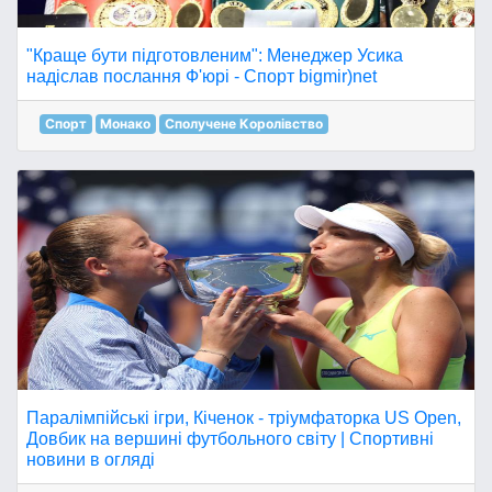
"Краще бути підготовленим": Менеджер Усика
надіслав послання Ф'юрі - Спорт bigmir)net
Спорт
Монако
Сполучене Королівство
Паралімпійські ігри, Кіченок - тріумфаторка US Open,
Довбик на вершині футбольного світу | Спортивні
новини в огляді