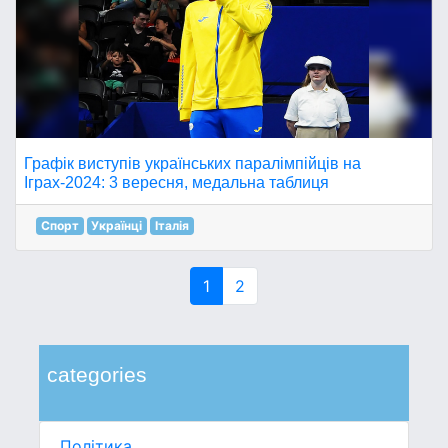
Графік виступів українських паралімпійців на
Іграх-2024: 3 вересня, медальна таблиця
Спорт
Українці
Італія
1
2
categories
Політика