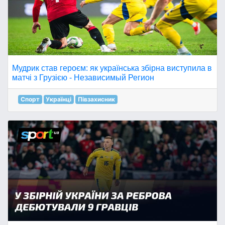
Мудрик став героєм: як українська збірна виступила в
матчі з Грузією - Независимый Регион
Спорт
Українці
Півзахисник