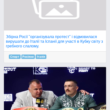
Збірна Росії "організувала протест" і відмовилася
вирушати до Італії та Іспанії для участі в Кубку світу з
гребного слалому.
Спорт
Росіяни
Італія