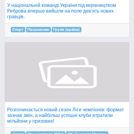
У національній команді України під керівництвом
Реброва вперше вийшли на поле дев'ять нових
гравців.
Спорт
Півзахисник
Грузія (країна)
Розпочинається новий сезон Ліги чемпіонів: формат
зазнав змін, а найбільш успішні клуби втратили
мільйони у призових!
Спорт
Ліга чемпіонів УЄФА
ФК "Баварія" Мюнхен