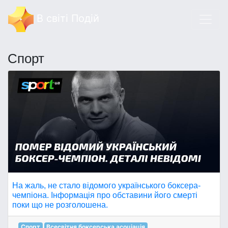
В світі Подій
Спорт
На жаль, не стало відомого українського боксера-
чемпіона. Інформація про обставини його смерті
поки що не розголошена.
Спорт
Всесвітня боксерська асоціація