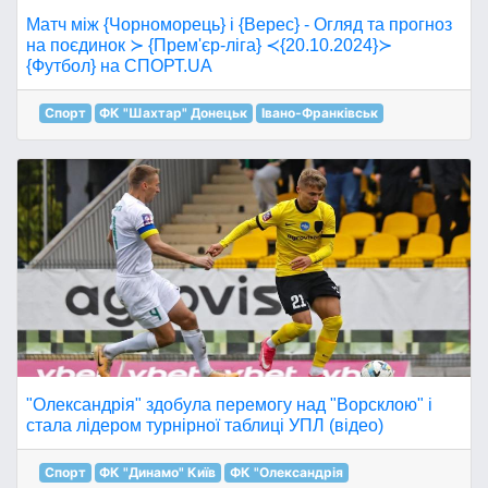
Матч між {Чорноморець} і {Верес} - Огляд та прогноз
на поєдинок ≻ {Прем'єр-ліга} ≺{20.10.2024}≻
{Футбол} на СПОРТ.UA
Спорт
ФК "Шахтар" Донецьк
Івано-Франківськ
"Олександрія" здобула перемогу над "Ворсклою" і
стала лідером турнірної таблиці УПЛ (відео)
Спорт
ФК "Динамо" Київ
ФК "Олександрія