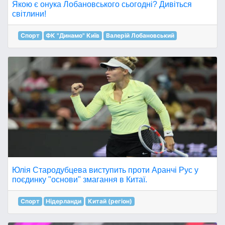
Якою є онука Лобановського сьогодні? Дивіться
світлини!
Спорт
ФК "Динамо" Київ
Валерій Лобановський
Юлія Стародубцева виступить проти Аранчі Рус у
поєдинку "основи" змагання в Китаї.
Спорт
Нідерланди
Китай (регіон)