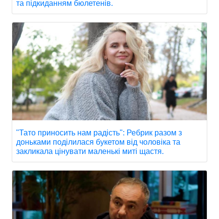
та підкиданням бюлетенів.
"Тато приносить нам радість": Ребрик разом з
доньками поділилася букетом від чоловіка та
закликала цінувати маленькі миті щастя.