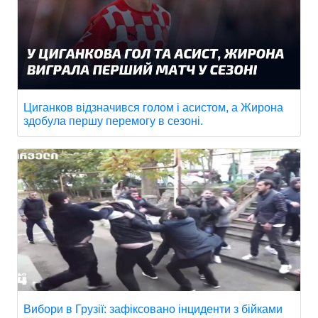
Циганков відзначився голом і асистом, а Жирона
здобула першу перемогу в сезоні.
Вибори в Грузії: зафіксовано інциденти з бійками