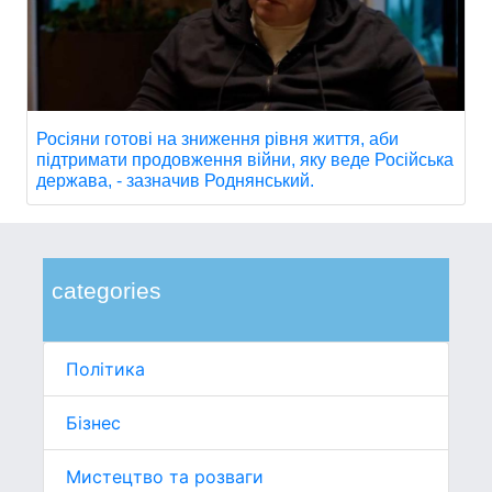
Росіяни готові на зниження рівня життя, аби
підтримати продовження війни, яку веде Російська
держава, - зазначив Роднянський.
categories
Політика
Бізнес
Мистецтво та розваги