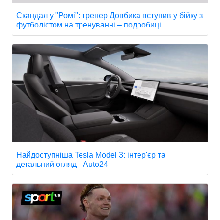
Скандал у "Ромі": тренер Довбика вступив у бійку з
футболістом на тренуванні – подробиці
Найдоступніша Tesla Model 3: інтер'єр та
детальний огляд - Auto24