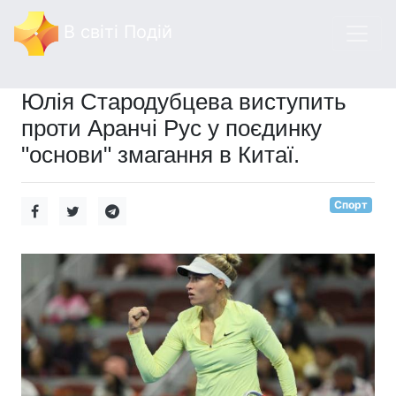
В світі Подій
Юлія Стародубцева виступить
проти Аранчі Рус у поєдинку
"основи" змагання в Китаї.
Спорт