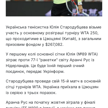
Українська тенісистка Юлія Стародубцева візьме
участь у основному розіграші турніру WTA 250,
що проходитиме в Цзюцзяні (Китай), з загальним
призовим фондом у $267,082.
У першому колі основної сітки Юлія (№89 WTA)
зіграє проти 77-ї "ракетки" світу Аранчі Рус із
Нідерландів. Це буде їхній перший очний
поєдинок, передає Укрінформ.
Стародубцева проведе свій 15-й матч в основній
сітці турнірів WTA. Українка приїхала в Цзюцзян
із серією з трьох поразок.
Аранча Рус на початку жовтня зіграла у фіналі
турніру ITF W100 в Іспанії, а нинішнього тижня