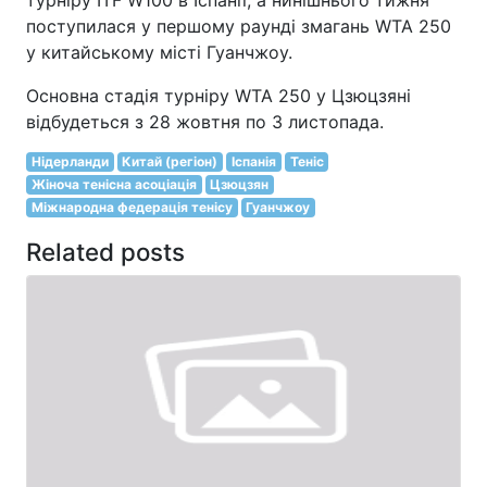
поступилася у першому раунді змагань WTA 250
у китайському місті Гуанчжоу.
Основна стадія турніру WTA 250 у Цзюцзяні
відбудеться з 28 жовтня по 3 листопада.
Нідерланди
Китай (регіон)
Іспанія
Теніс
Жіноча тенісна асоціація
Цзюцзян
Міжнародна федерація тенісу
Гуанчжоу
Related posts