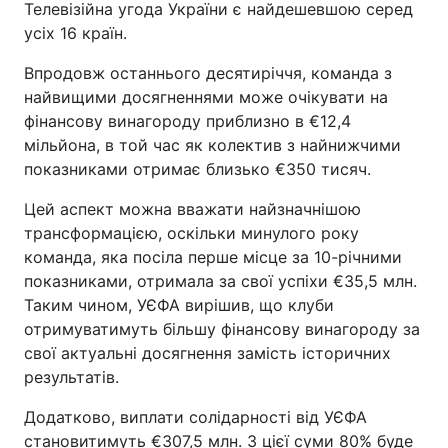
Телевізійна угода України є найдешевшою серед
усіх 16 країн.
Впродовж останнього десятиріччя, команда з
найвищими досягненнями може очікувати на
фінансову винагороду приблизно в €12,4
мільйона, в той час як колектив з найнижчими
показниками отримає близько €350 тисяч.
Цей аспект можна вважати найзначнішою
трансформацією, оскільки минулого року
команда, яка посіла перше місце за 10-річними
показниками, отримала за свої успіхи €35,5 млн.
Таким чином, УЄФА вирішив, що клуби
отримуватимуть більшу фінансову винагороду за
свої актуальні досягнення замість історичних
результатів.
Додатково, виплати солідарності від УЄФА
становитимуть €307,5 млн. З цієї суми 80% буде