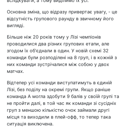
вслідкувати, а тому виділимо їх усі.
Основна зміна, що відразу привертає увагу, - це
відсутність групового раунду в звичному його
вигляді.
Більше ніж 20 років тому у Лізі чемпіонів
проводилися два різних групових етапи, але
згодом їх об'єднали в один. У новій схемі 32
команди були розподілені на 8 груп, і в кожній з
них команди зустрічалися між собою у двох
матчах.
Відтепер усі команди виступатимуть в єдиній
Лізі, без поділу на окремі групи. Якщо раніше
команда А могла здобути 9 балів у своїй групі та
не пройти далі, в той час як команди зі сусідніх
груп з меншою кількістю очок займали другі
місця та виходили в плей-офф, то тепер така
ситуація виключена.