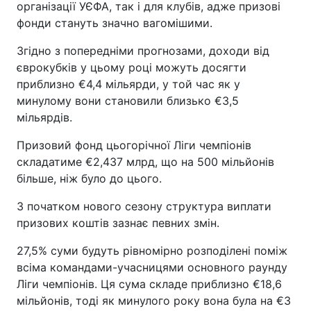
організації УЄФА, так і для клубів, адже призові
фонди стануть значно вагомішими.
Згідно з попередніми прогнозами, доходи від
єврокубків у цьому році можуть досягти
приблизно €4,4 мільярди, у той час як у
минулому вони становили близько €3,5
мільярдів.
Призовий фонд цьогорічної Ліги чемпіонів
складатиме €2,437 млрд, що на 500 мільйонів
більше, ніж було до цього.
З початком нового сезону структура виплати
призових коштів зазнає певних змін.
27,5% суми будуть рівномірно розподілені поміж
всіма командами-учасницями основного раунду
Ліги чемпіонів. Ця сума складе приблизно €18,6
мільйонів, тоді як минулого року вона була на €3