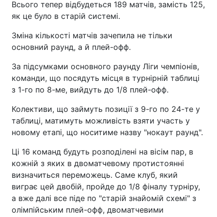
Всього тепер відбудеться 189 матчів, замість 125,
як це було в старій системі.
Зміна кількості матчів зачепила не тільки
основний раунд, а й плей-офф.
За підсумками основного раунду Ліги чемпіонів,
команди, що посядуть місця в турнірній таблиці
з 1-го по 8-ме, вийдуть до 1/8 плей-офф.
Колективи, що займуть позиції з 9-го по 24-те у
таблиці, матимуть можливість взяти участь у
новому етапі, що носитиме назву "нокаут раунд".
Ці 16 команд будуть розподілені на вісім пар, в
кожній з яких в двоматчевому протистоянні
визначиться переможець. Саме клуб, який
виграє цей двобій, пройде до 1/8 фіналу турніру,
а вже далі все піде по "старій знайомій схемі" з
олімпійським плей-офф, двоматчевими