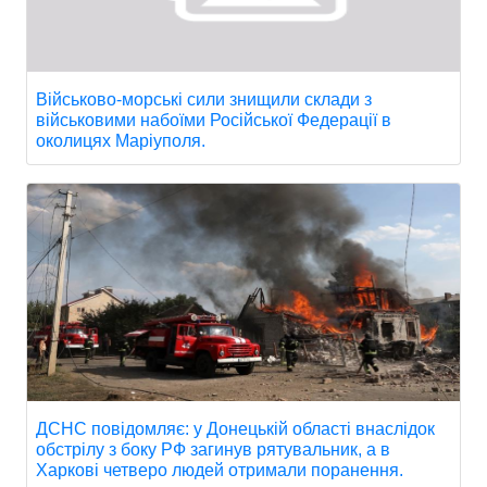
Військово-морські сили знищили склади з
військовими набоїми Російської Федерації в
околицях Маріуполя.
ДСНС повідомляє: у Донецькій області внаслідок
обстрілу з боку РФ загинув рятувальник, а в
Харкові четверо людей отримали поранення.