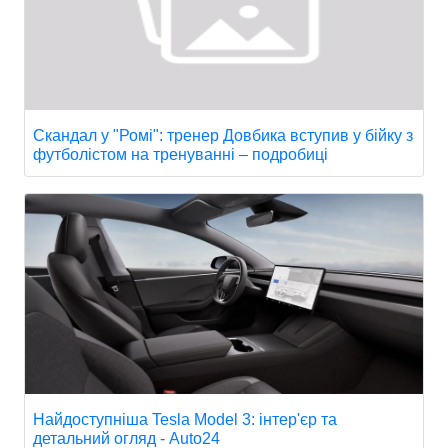
Скандал у "Ромі": тренер Довбика вступив у бійку з
футболістом на тренуванні – подробиці
Найдоступніша Tesla Model 3: інтер'єр та
детальний огляд - Auto24