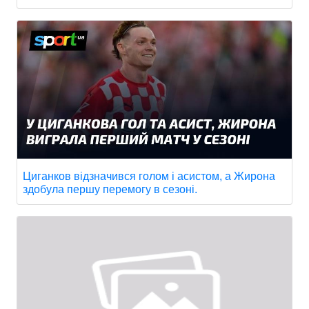
Циганков відзначився голом і асистом, а Жирона
здобула першу перемогу в сезоні.