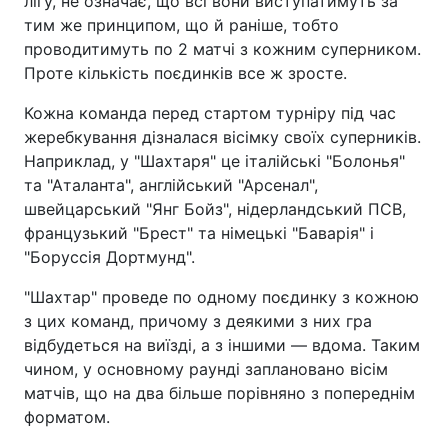
лігу, не означає, що всі вони виступатимуть за
тим же принципом, що й раніше, тобто
проводитимуть по 2 матчі з кожним суперником.
Проте кількість поєдинків все ж зросте.
Кожна команда перед стартом турніру під час
жеребкування дізналася вісімку своїх суперників.
Наприклад, у "Шахтаря" це італійські "Болонья"
та "Аталанта", англійський "Арсенал",
швейцарський "Янг Бойз", нідерландський ПСВ,
французький "Брест" та німецькі "Баварія" і
"Боруссія Дортмунд".
"Шахтар" проведе по одному поєдинку з кожною
з цих команд, причому з деякими з них гра
відбудеться на виїзді, а з іншими — вдома. Таким
чином, у основному раунді заплановано вісім
матчів, що на два більше порівняно з попереднім
форматом.