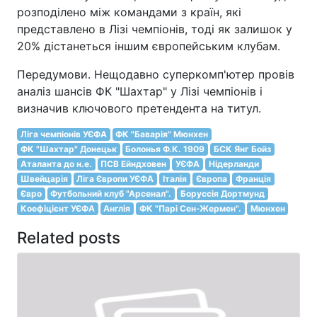
розподілено між командами з країн, які
представлено в Лізі чемпіонів, тоді як залишок у
20% дістанеться іншим європейським клубам.
Передумови. Нещодавно суперкомп'ютер провів
аналіз шансів ФК "Шахтар" у Лізі чемпіонів і
визначив ключового претендента на титул.
Ліга чемпіонів УЄФА
ФК "Баварія" Мюнхен
ФК "Шахтар" Донецьк
Болонья Ф.К. 1909
БСК Янг Бойз
Аталанта до н.е.
ПСВ Ейндховен
УЄФА
Нідерланди
Швейцарія
Ліга Європи УЄФА
Італія
Європа
Франція
Євро
Футбольний клуб "Арсенал".
Боруссія Дортмунд
Коефіцієнт УЄФА
Англія
ФК "Парі Сен-Жермен".
Мюнхен
Related posts