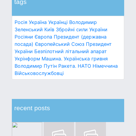
tags
Росія
Україна
Українці
Володимир
Зеленський
Київ
Збройні сили України
Росіяни
Європа
Президент (державна
посада)
Європейський Союз
Президент
України
Безпілотний літальний апарат
Укрінформ
Машина.
Українська гривня
Володимир Путін
Ракета.
НАТО
Німеччина
Військовослужбовці
recent posts