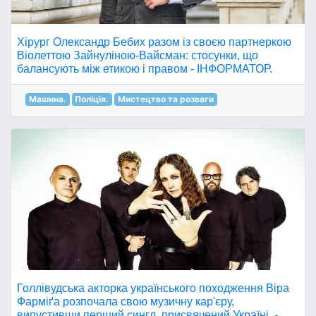
Хірург Олександр Бебих разом із своєю партнеркою
Віолеттою Зайнуліною-Вайсман: стосунки, що
балансують між етикою і правом - ІНФОРМАТОР.
Машина.
Поліція.
Мистецтво та розваги
Голлівудська акторка українського походження Віра
Фарміґа розпочала свою музичну кар'єру,
випустивши перший сингл, присвячений Україні. -