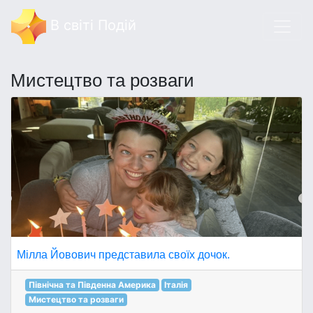
В світі Подій
Мистецтво та розваги
Мілла Йовович представила своїх дочок.
Північна та Південна Америка
Італія
Мистецтво та розваги