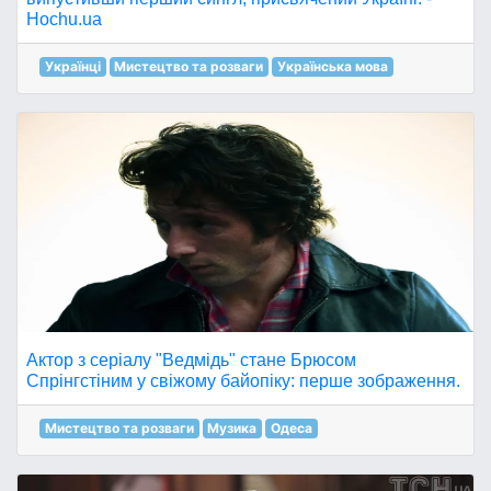
Hochu.ua
Українці
Мистецтво та розваги
Українська мова
Актор з серіалу "Ведмідь" стане Брюсом
Спрінгстіним у свіжому байопіку: перше зображення.
Мистецтво та розваги
Музика
Одеса