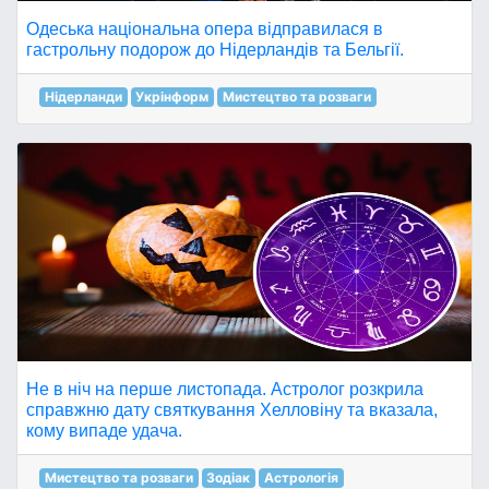
Одеська національна опера відправилася в
гастрольну подорож до Нідерландів та Бельгії.
Нідерланди
Укрінформ
Мистецтво та розваги
Не в ніч на перше листопада. Астролог розкрила
справжню дату святкування Хелловіну та вказала,
кому випаде удача.
Мистецтво та розваги
Зодіак
Астрологія