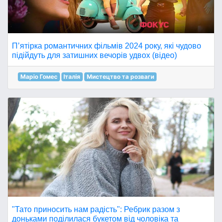
П’ятірка романтичних фільмів 2024 року, які чудово
підійдуть для затишних вечорів удвох (відео)
Маріо Гомес
Італія
Мистецтво та розваги
"Тато приносить нам радість": Ребрик разом з
доньками поділилася букетом від чоловіка та