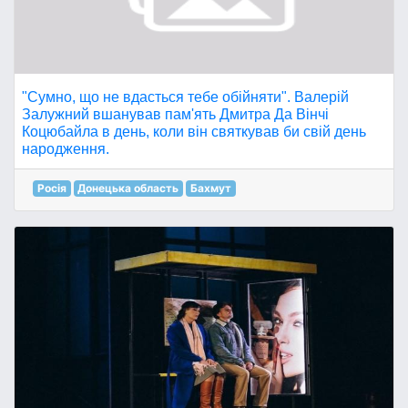
"Сумно, що не вдасться тебе обійняти". Валерій
Залужний вшанував пам'ять Дмитра Да Вінчі
Коцюбайла в день, коли він святкував би свій день
народження.
Росія
Донецька область
Бахмут