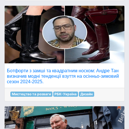
Ботфорти з замші та квадратним носком: Андре Тан
визначив модні тенденції взуття на осінньо-зимовий
сезон 2024-2025.
Мистецтво та розваги
РБК-Україна
Дизайн