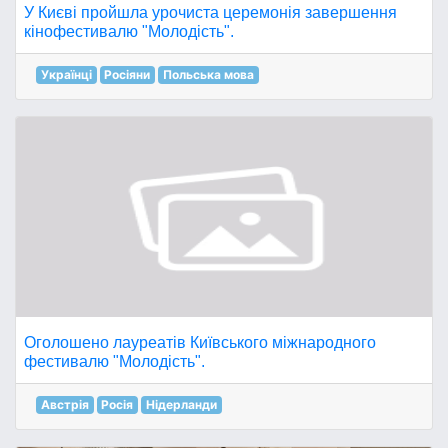
У Києві пройшла урочиста церемонія завершення
кінофестивалю "Молодість".
Українці
Росіяни
Польська мова
Оголошено лауреатів Київського міжнародного
фестивалю "Молодість".
Австрія
Росія
Нідерланди