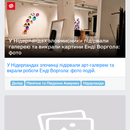
У Нідерландах злочинці підірвали арт-галерею та
вкрали роботи Енді Воргола: фото подій.
Долар
Північна та Південна Америка
Нідерланди