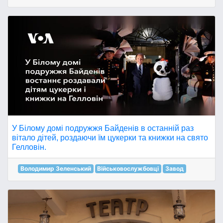
У Білому домі подружжя Байденів в останній раз
вітало дітей, роздаючи їм цукерки та книжки на свято
Гелловін.
Володимир Зеленський
Військовослужбовці
Завод