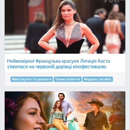
Неймовірно! Французька красуня Летиція Каста
з'явилася на червоній доріжці кінофестивалю.
Мистецтво та розваги
Ткане полотно
Модель (особа)