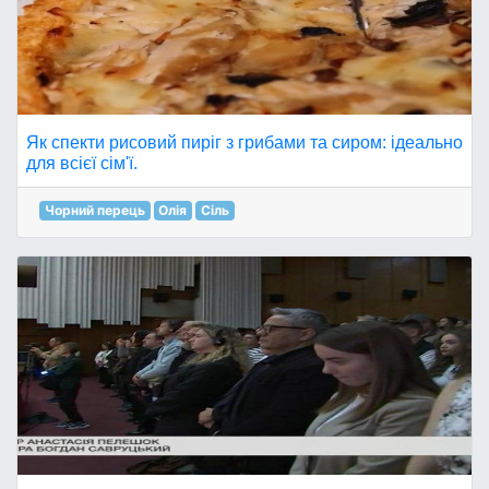
Як спекти рисовий пиріг з грибами та сиром: ідеально
для всієї сім'ї.
Чорний перець
Олія
Сіль