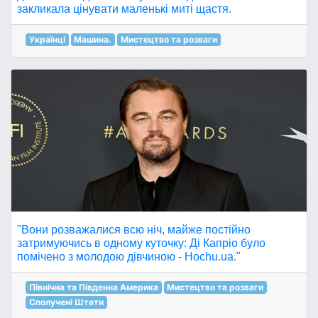
закликала цінувати маленькі миті щастя.
Українці
Машина.
Мистецтво та розваги
"Вони розважалися всю ніч, майже постійно
затримуючись в одному куточку: Ді Капріо було
помічено з молодою дівчиною - Hochu.ua."
Північна та Південна Америка
Мистецтво та розваги
Сполучені Штати