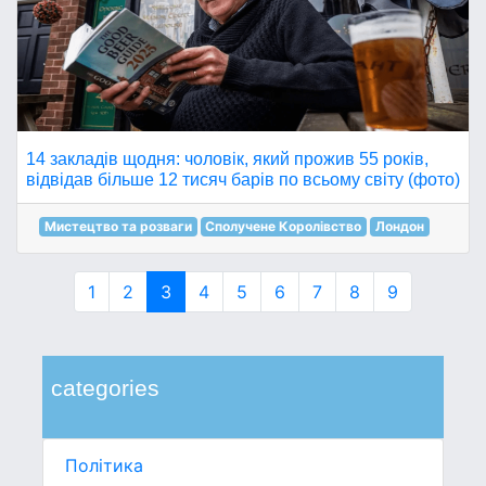
14 закладів щодня: чоловік, який прожив 55 років,
відвідав більше 12 тисяч барів по всьому світу (фото)
Мистецтво та розваги
Сполучене Королівство
Лондон
1
2
3
4
5
6
7
8
9
categories
Політика