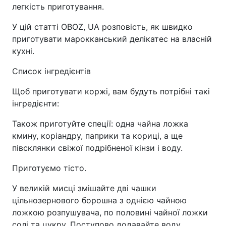
легкість приготування.
У цій статті OBOZ, UA розповість, як швидко
приготувати марокканський делікатес на власній
кухні.
Список інгредієнтів
Щоб приготувати коржі, вам будуть потрібні такі
інгредієнти:
Також приготуйте спеції: одна чайна ложка
кмину, коріандру, паприки та кориці, а ще
півсклянки свіжої подрібненої кінзи і воду.
Приготуємо тісто.
У великій мисці змішайте дві чашки
цільнозернового борошна з однією чайною
ложкою розпушувача, по половині чайної ложки
солі та цукру. Поступово додавайте воду,