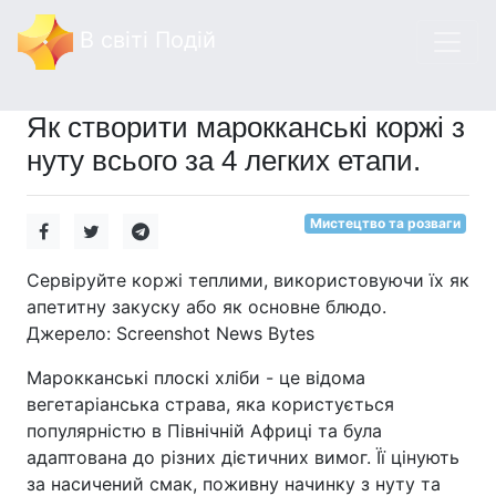
В світі Подій
Як створити марокканські коржі з
нуту всього за 4 легких етапи.
Мистецтво та розваги
Сервіруйте коржі теплими, використовуючи їх як
апетитну закуску або як основне блюдо.
Джерело: Screenshot News Bytes
Марокканські плоскі хліби - це відома
вегетаріанська страва, яка користується
популярністю в Північній Африці та була
адаптована до різних дієтичних вимог. Її цінують
за насичений смак, поживну начинку з нуту та