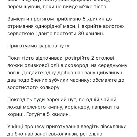
перемішуючи, поки не вийде м'яке тісто.
Замісити протягом приблизно 5 хвилин до
отримання однорідної маси. Накрийте вологою
серветкою і дайте постояти 30 хвилин.
Приготуємо фарш із нуту.
Поки тісто відпочиває, розігрійте 2 столові
ложки оливкової олії в сковороді на середньому
вогні. Додайте одну дрібно нарізану цибулину і
два подрібнених зубчики часнику; обсмажте до
золотистого кольору.
Покладіть туди варений нут, по одній чайній
ложці меленого кмину, коріандру, паприки та
кориці. Готуйте 5 хвилин.
У кінці процесу приготування введіть півсклянки
дрібно нарізаної свіжої кінзи, ретельно