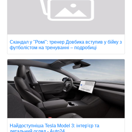
Скандал у "Ромі": тренер Довбика вступив у бійку з
футболістом на тренуванні – подробиці
Найдоступніша Tesla Model 3: інтер'єр та
детальний огляд - Auto24