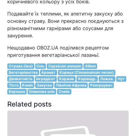
коричневого кольору з усіх боків.
Подавайте їх теплими, як апетитну закуску або
основну страву. Вони прекрасно поєднуються з
різноманітними гарнірами або соусами для
занурення.
Нещодавно OBOZ.UA поділився рецептом
приготування вегетаріанської лазаньї.
Страва (їжа)
Сіль
Capsicum annuum
Allium
Вегетаріанство
Аромат
Кориця (Cinnamomum verum)
Делікатність
Інгредієнт
Коржик
Коріандр.
Ложка.
Нут
Тісто
Камін
Закуска
Північна Африка
Розпушувач
Борошно
Оливкова олія
Спайс
Related posts