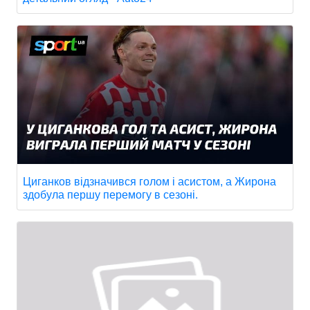
Циганков відзначився голом і асистом, а Жирона
здобула першу перемогу в сезоні.