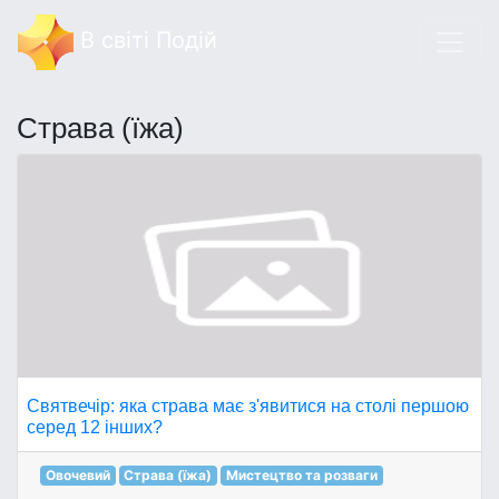
В світі Подій
Страва (їжа)
Святвечір: яка страва має з'явитися на столі першою
серед 12 інших?
Овочевий
Страва (їжа)
Мистецтво та розваги