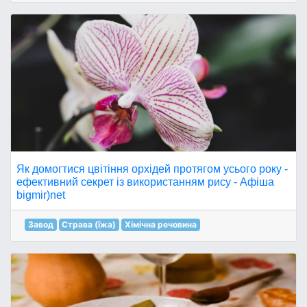
Як домогтися цвітіння орхідей протягом усього року -
ефективний секрет із використанням рису - Афіша
bigmir)net
Завод
Страва (їжа)
Хімічна речовина