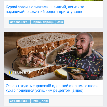
Курячі зрази з оливками: швидкий, легкий та
надзвичайно смачний рецепт приготування
Страва (їжа)
Чорний перець
Олія
Ось як готують справжній одеський форшмак: шеф-
кухар поділився успішним рецептом (відео)
Страва (їжа)
Риба
Хліб