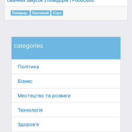
смачних закусок з помідорів | FoodOboz
Помідор.
Овочевий
Соус
categories
Політика
Бізнес
Мистецтво та розваги
Технологія
Здоров'я