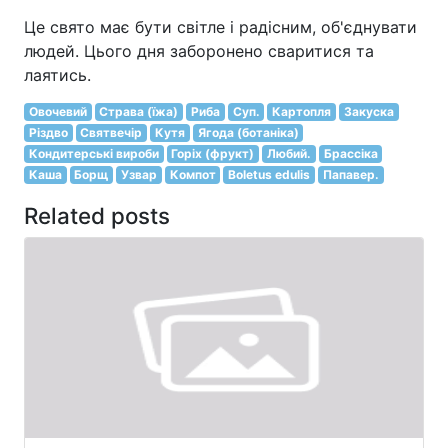
Це свято має бути світле і радісним, об'єднувати
людей. Цього дня заборонено сваритися та
лаятись.
Овочевий
Страва (їжа)
Риба
Суп.
Картопля
Закуска
Різдво
Святвечір
Кутя
Ягода (ботаніка)
Кондитерські вироби
Горіх (фрукт)
Любий.
Брассіка
Каша
Борщ
Узвар
Компот
Boletus edulis
Папавер.
Related posts