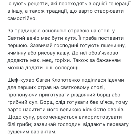
Існують рецепти, які переходять з однієї генерації
в іншу, а також традиції, що варто створювати
самостійно.
За традицією основною стравою на столі у
Святий вечір має бути кутя. Її треба поставити
першою. Зазвичай господині готують пшеничну,
ячмінну або рисову кашу. До неї обов'язково
додають мак, мед, горіхи. Також за бажанням
можна додати інші солодощі.
Шеф-кухар Євген Клопотенко поділився ідеями
для перших страв на святковому столі,
пропонуючи приготувати різдвяний борщ або
грибний суп. Борщ слід готувати без м'яса, тому
варто наситити його великою кількістю овочів.
Щодо супу, рекомендується використовувати
білі гриби; зазвичай господині віддають перевагу
сушеним варіантам.