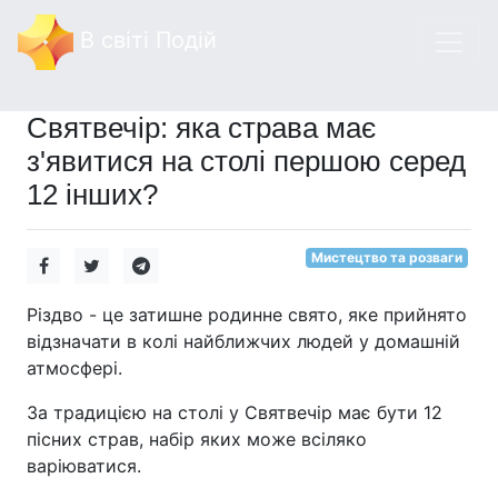
В світі Подій
Святвечір: яка страва має
з'явитися на столі першою серед
12 інших?
Мистецтво та розваги
Різдво - це затишне родинне свято, яке прийнято
відзначати в колі найближчих людей у домашній
атмосфері.
За традицією на столі у Святвечір має бути 12
пісних страв, набір яких може всіляко
варіюватися.