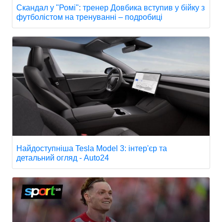
Скандал у "Ромі": тренер Довбика вступив у бійку з
футболістом на тренуванні – подробиці
Найдоступніша Tesla Model 3: інтер'єр та
детальний огляд - Auto24