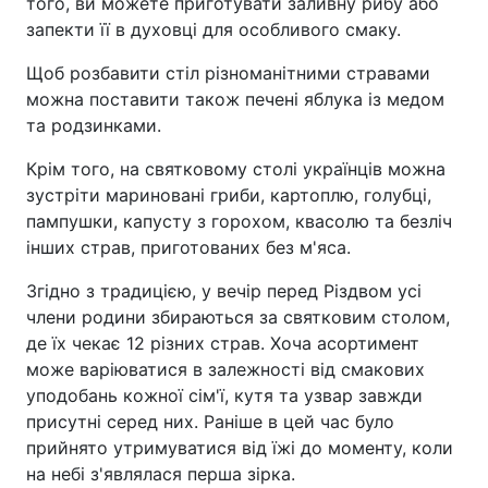
того, ви можете приготувати заливну рибу або
запекти її в духовці для особливого смаку.
Щоб розбавити стіл різноманітними стравами
можна поставити також печені яблука із медом
та родзинками.
Крім того, на святковому столі українців можна
зустріти мариновані гриби, картоплю, голубці,
пампушки, капусту з горохом, квасолю та безліч
інших страв, приготованих без м'яса.
Згідно з традицією, у вечір перед Різдвом усі
члени родини збираються за святковим столом,
де їх чекає 12 різних страв. Хоча асортимент
може варіюватися в залежності від смакових
уподобань кожної сім'ї, кутя та узвар завжди
присутні серед них. Раніше в цей час було
прийнято утримуватися від їжі до моменту, коли
на небі з'являлася перша зірка.