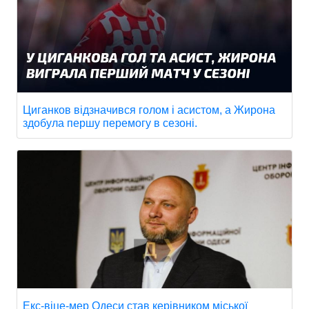
Циганков відзначився голом і асистом, а Жирона
здобула першу перемогу в сезоні.
Екс-віце-мер Одеси став керівником міської