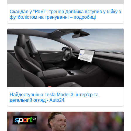
Скандал у "Ромі": тренер Довбика вступив у бійку з
футболістом на тренуванні – подробиці
Найдоступніша Tesla Model 3: інтер'єр та
детальний огляд - Auto24