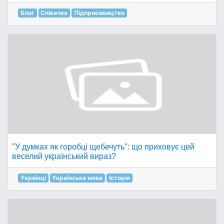
Блог
Співачка
Підприємництво
"У думках як горобці щебечуть": що приховує цей
веселий український вираз?
Українці
Українська мова
Історія