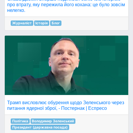
про втрату, яку пережила його кохана: це було зовсім
нелегко.
Журналіст
Історія
Блог
Трамп висловлює обурення щодо Зеленського через
питання ядерної зброї, - Постернак | Еспресо
Політика
Володимир Зеленський
Президент (державна посада)