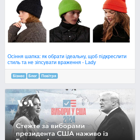
Осіння шапка: як обрати ідеальну, щоб підкреслити
стиль та не зіпсувати враження - Lady
Бізнес
Блог
Повітря