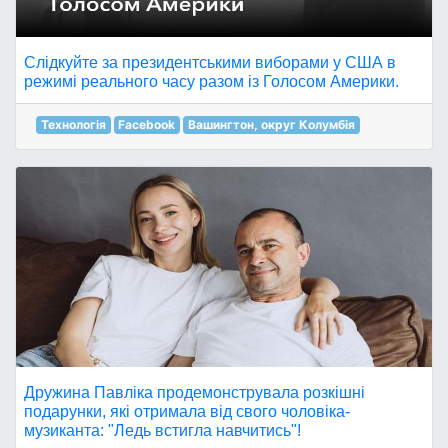
Слідкуйте за президентськими виборами у США в
режимі реального часу разом із Голосом Америки.
Технологія
Facebook
Вашингтон, округ Колумбія
Дружина Павліка продемонструвала розкішні
подарунки, які отримала від свого чоловіка-
музиканта: "Ледь встигла навчитись"!