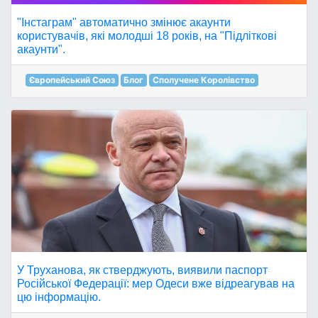
"Інстаграм" автоматично змінює акаунти
користувачів, які молодші 18 років, на "Підліткові
акаунти".
Європейський Союз
Блог
Сполучене Королівство
У Труханова, як стверджують, виявили паспорт
Російської Федерації: мер Одеси вже відреагував на
цю інформацію.