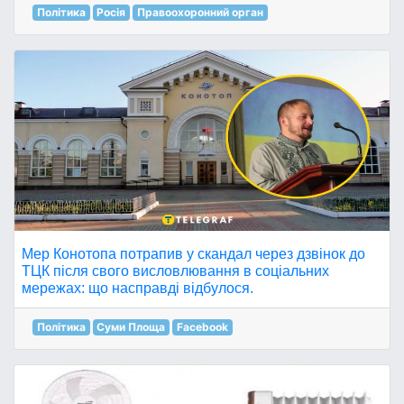
Політика
Росія
Правоохоронний орган
Мер Конотопа потрапив у скандал через дзвінок до
ТЦК після свого висловлювання в соціальних
мережах: що насправді відбулося.
Політика
Суми Площа
Facebook