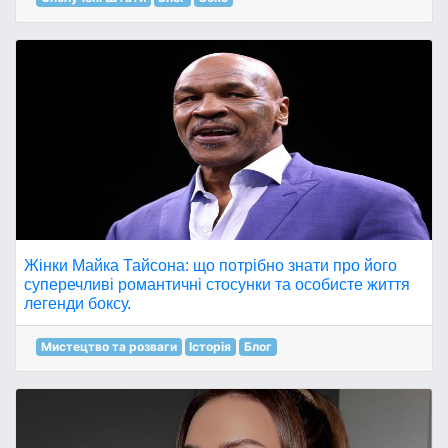
Жінки Майка Тайсона: що потрібно знати про його
суперечливі романтичні стосунки та особисте життя
легенди боксу.
Мистецтво та розваги
Історія
Блог