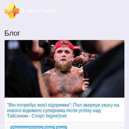
В світі Подій
Блог
"Він потребує моєї підтримки": Пол звернув увагу на
нового відомого суперника після успіху над
Тайсоном - Спорт bigmir)net
Сполучені Штати
Блог
Бокс