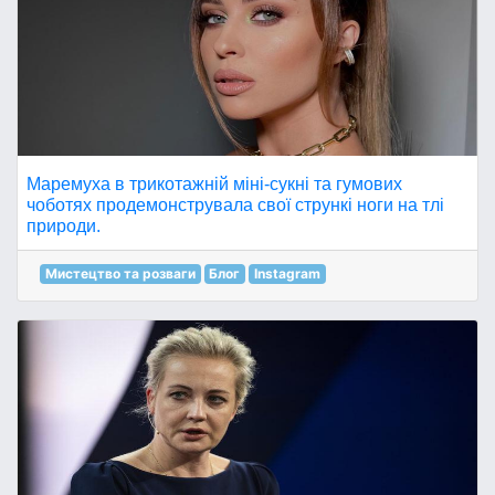
Маремуха в трикотажній міні-сукні та гумових
чоботях продемонструвала свої стрункі ноги на тлі
природи.
Мистецтво та розваги
Блог
Instagram