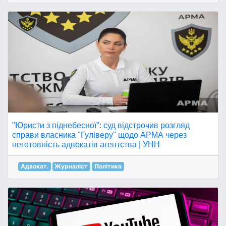
"Юристи з піднебесної": суд відстрочив розгляд
справи власника "Гуліверу" щодо АРМА через
неготовність адвокатів агентства | УНН
Адвокат.
Журналіст
Політика