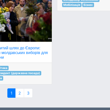
Мобілізація
Бізнес
ритий шлях до Європи:
и молдавських виборів для
ни
ітика
зидент (державна посада)
ія
1
2
3