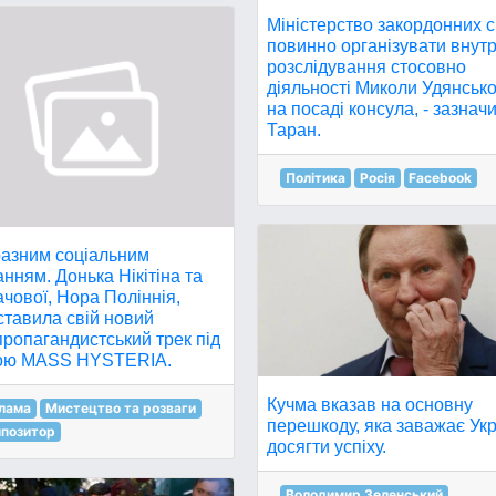
Міністерство закордонних 
повинно організувати внут
розслідування стосовно
діяльності Миколи Удянськ
на посаді консула, - зазнач
Таран.
Політика
Росія
Facebook
разним соціальним
нням. Донька Нікітіна та
чової, Нора Поліннія,
ставила свій новий
ропагандистський трек під
ою MASS HYSTERIA.
Кучма вказав на основну
лама
Мистецтво та розваги
перешкоду, яка заважає Укр
позитор
досягти успіху.
Володимир Зеленський