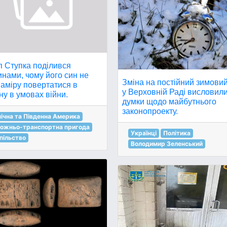
п Ступка поділився
нами, чому його син не
Зміна на постійний зимовий
аміру повертатися в
у Верховній Раді висловил
ну в умовах війни.
думки щодо майбутнього
законопроекту.
нічна та Південна Америка
ожньо-транспортна пригода
Українці
Політика
пільство
Володимир Зеленський