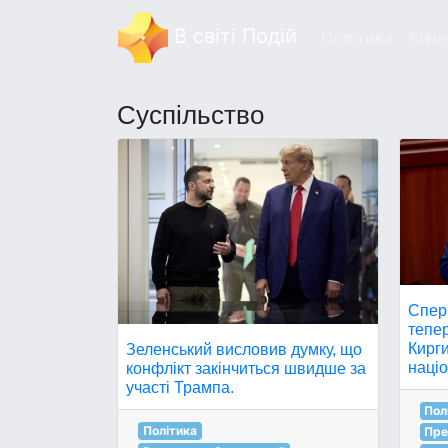
В світі Подій
Політика
Бізн
Суспільство
Спер
тепер
Кирг
Зеленський висловив думку, що
націо
конфлікт закінчиться швидше за
участі Трампа.
Пол
Політика
Пре