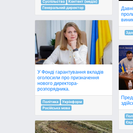
Суспільство
Контент (медіа)
Генеральний директор
Давні
проли
вини
Здо
У Фонді гарантування вкладів
оголосили про призначення
нового директора-
розпорядника.
Пред
Політика
Укрінформ
здійс
Російська мова
Пол
Євр