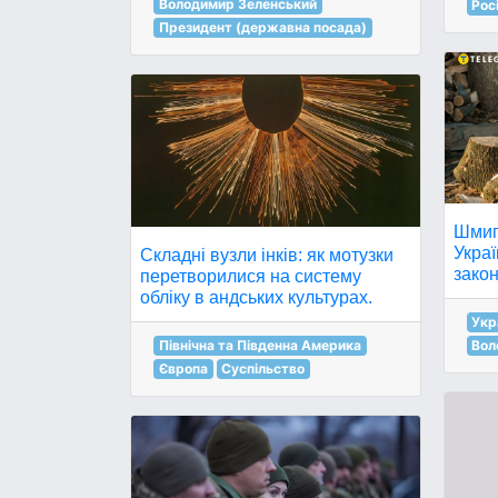
Володимир Зеленський
Рос
Президент (державна посада)
Шмиг
Украї
Складні вузли інків: як мотузки
зако
перетворилися на систему
обліку в андських культурах.
Укр
Північна та Південна Америка
Вол
Європа
Суспільство