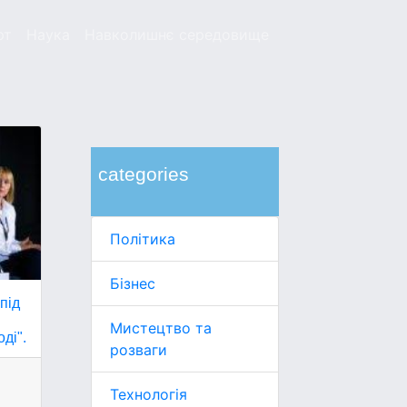
рт
Наука
Навколишнє середовище
categories
Політика
Бізнес
під
Мистецтво та
ді".
розваги
Технологія