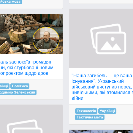
ійська мова
аль заспокоїв громадян
ни, які стурбовані новим
нопроєктом щодо дров.
"Наша загибель — це ваша
існування". Український
аїнці
Політика
військовий виступив перед
цивільними, які втомилися 
одимир Зеленський
війни.
Технологія
Українці
Тактична мета