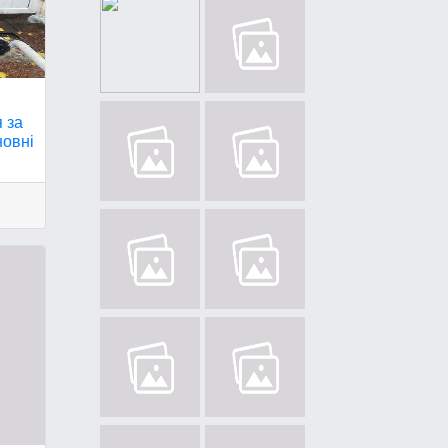
 за
новні