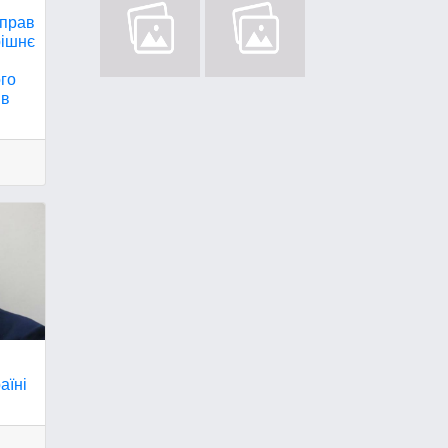
справ
рішнє
ого
ив
аїні