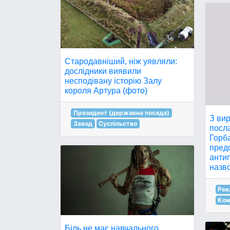
Стародавніший, ніж уявляли:
дослідники виявили
несподівану історію Залу
короля Артура (фото)
Президент (державна посада)
З ви
Завод
Суспільство
посла
Горба
пред
антип
назв
Рек
Ком
Біль не має навчального