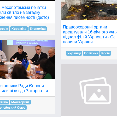
 месопотамські печатки
ли світло на загадку
кнення писемності (фото)
Правоохоронні органи
ров'я
Кераміка
Економіка
арештували 16-річного учня
підпал філій Укрпошти - Ос
новини України.
Українці
Політика
Росія
ставники Ради Європи
нили візит до Закарпаття.
ітика
Моніторинг
опейський Союз