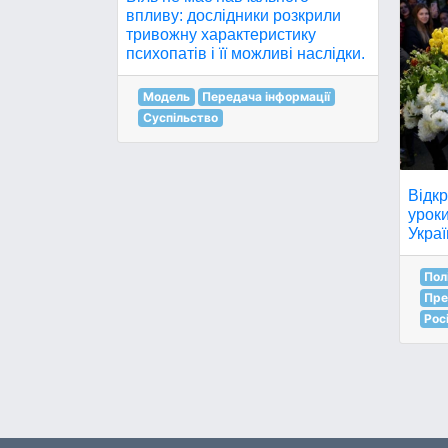
впливу: дослідники розкрили
тривожну характеристику
психопатів і її можливі наслідки.
Модель
Передача інформації
Суспільство
Відк
урок
Украї
Пол
Пре
Рос