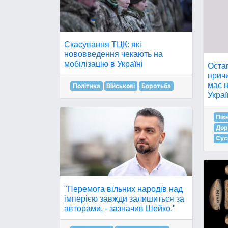
Скасування ТЦК: які
нововведення чекають на
мобілізацію в Україні
Оста
причи
має н
Політика
Військові
Боротьба
Украї
Пів
Дор
Сус
"Перемога вільних народів над
імперією завжди залишиться за
авторами, - зазначив Шейко."