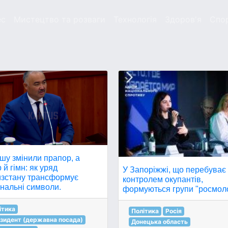
ес
Мистецтво та розваги
Технологія
Здоров'я
Спо
шу змінили прапор, а
 й гімн: як уряд
У Запоріжжі, що перебуває 
изстану трансформує
контролем окупантів,
нальні символи.
формуються групи "росмоло
ітика
Політика
Росія
зидент (державна посада)
Донецька область