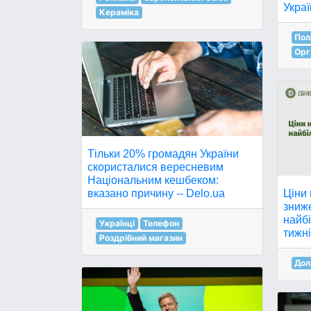
Украї
Кераміка
Пол
Орг
Тільки 20% громадян України
скористалися вересневим
Національним кешбеком:
вказано причину -- Delo.ua
Ціни 
зниже
найбі
Українці
Телефон
тижні
Роздрібний магазин
Дол