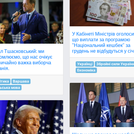
У Кабінеті Міністрів оголос
що виплати за програмою
"Національний кешбек" за
грудень не відбудуться у січ
л Тшасковський: ми
омлюємо, що нас очікує
вичайно важка виборча
Українці
Збройні сили Україн
нія.
Економіка
ітика
Варшава
ьська мова