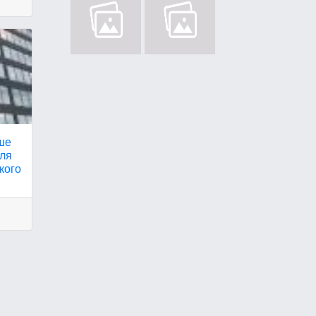
ьше
для
кого