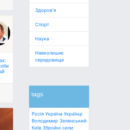
Здоров'я
Спорт
Наука
Навколишнє
середовище
ах:
соби
рай
tags
Росія
Україна
Українці
Володимир Зеленський
Київ
Збройні сили