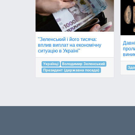
"Зеленський і його тисяча:
Давні
вплив виплат на економічну
проли
ситуацію в Україні"
вини
Українці
Володимир Зеленський
Здо
Президент (державна посада)