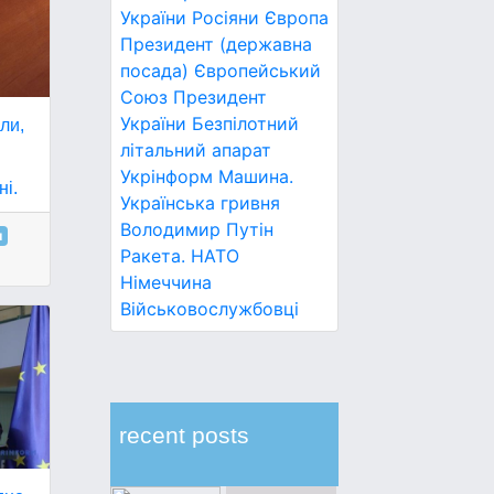
України
Росіяни
Європа
Президент (державна
посада)
Європейський
Союз
Президент
України
Безпілотний
или,
літальний апарат
Укрінформ
Машина.
ні.
Українська гривня
Володимир Путін
и
Ракета.
НАТО
Німеччина
Військовослужбовці
recent posts