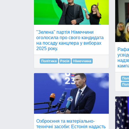
"Зелена" партія Німеччини
оголосила про свого кандидата
на посаду канцлера у виборах
2025 року.
Рафа
усвід
надз
Політика
Росія
Німеччина
кампа
Пол
Пол
Озброєння та матеріально-
технічні засоби: Естонія надасть