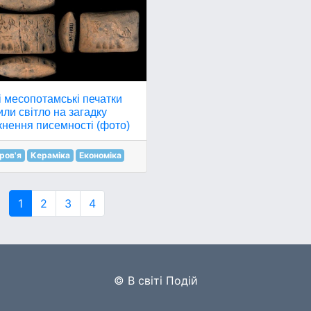
 месопотамські печатки
ли світло на загадку
кнення писемності (фото)
ров'я
Кераміка
Економіка
1
2
3
4
© В світі Подій