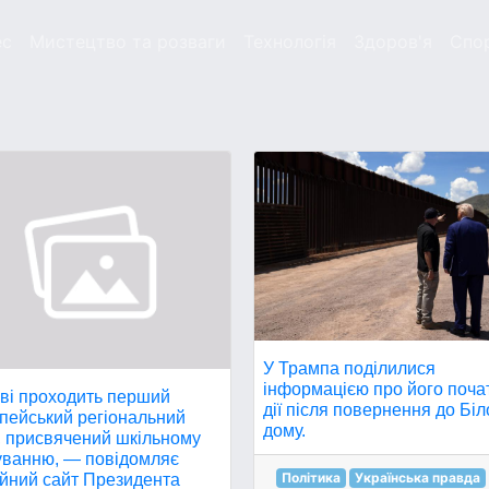
ес
Мистецтво та розваги
Технологія
Здоров'я
Спо
У Трампа поділилися
інформацією про його поча
єві проходить перший
дії після повернення до Біл
пейський регіональний
дому.
, присвячений шкільному
уванню, — повідомляє
Політика
Українська правда
ійний сайт Президента