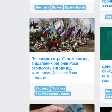
броню
зазн
Політика
Бізнес
Країни Балтії
Укр
"Економіка втрат": як мешканці
віддалених регіонів Росії
Дани
отримують вигоду від
банк
компенсацій за загиблих
потря
солдатів.
еконо
Українці
Політика
Рос
The Wall Street Journal
Кре