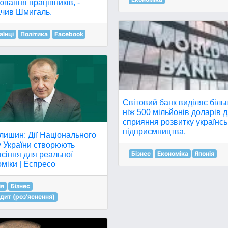
вання працівників, -
ачив Шмигаль.
аїнці
Політика
Facebook
Світовий банк виділяє біл
ніж 500 мільйонів доларів 
сприяння розвитку українсь
підприємництва.
лишин: Дії Національного
у України створюють
Бізнес
Економіка
Японія
сіння для реальної
міки | Еспресо
ія
Бізнес
дит (роз'яснення)