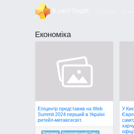
В світі Подій
Політика
Бізн
Економіка
Епіцентр представив на Web
У Ки
Summit 2024 перший в Україні
Євро
ритейл-метавсесвіт.
саміт
харч
офіц
Реклама
Європейський Союз