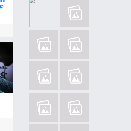
дне
до