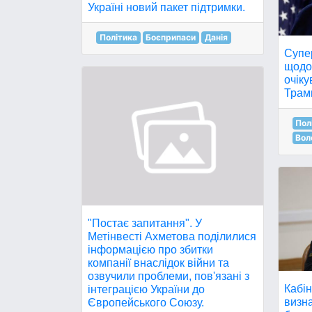
Україні новий пакет підтримки.
Політика
Боєприпаси
Данія
Супе
щодо 
очіку
Трам
Пол
Вол
"Постає запитання". У
Метінвесті Ахметова поділилися
інформацією про збитки
компанії внаслідок війни та
озвучили проблеми, пов'язані з
Кабін
інтеграцією України до
визна
Європейського Союзу.