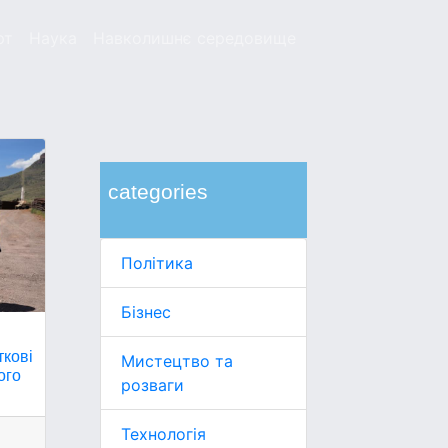
рт
Наука
Навколишнє середовище
categories
Політика
Бізнес
ткові
Мистецтво та
ого
розваги
Технологія