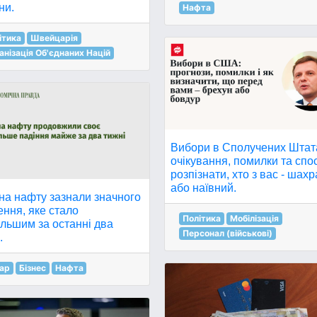
ни.
Нафта
ітика
Швейцарія
анізація Об'єднаних Націй
Вибори в Сполучених Штат
очікування, помилки та спо
розпізнати, хто з вас - шах
або наївний.
на нафту зазнали значного
ння, яке стало
Політика
Мобілізація
льшим за останні два
Персонал (військові)
.
ар
Бізнес
Нафта