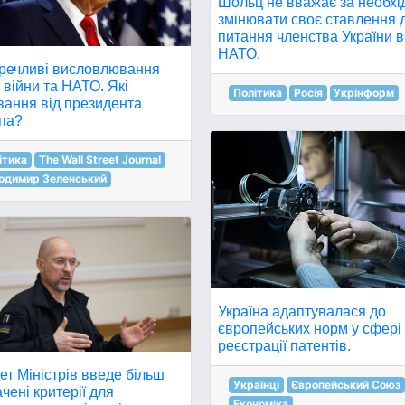
Шольц не вважає за необхі
змінювати своє ставлення 
питання членства України в
НАТО.
речливі висловлювання
війни та НАТО. Які
Політика
Росія
Укрінформ
вання від президента
па?
ітика
The Wall Street Journal
одимир Зеленський
Україна адаптувалася до
європейських норм у сфері
реєстрації патентів.
ет Міністрів введе більш
Українці
Європейський Союз
чені критерії для
Економіка