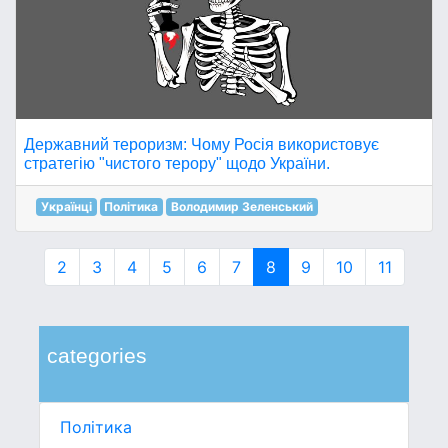
Державний тероризм: Чому Росія використовує
стратегію "чистого терору" щодо України.
Українці
Політика
Володимир Зеленський
2
3
4
5
6
7
8
9
10
11
categories
Політика