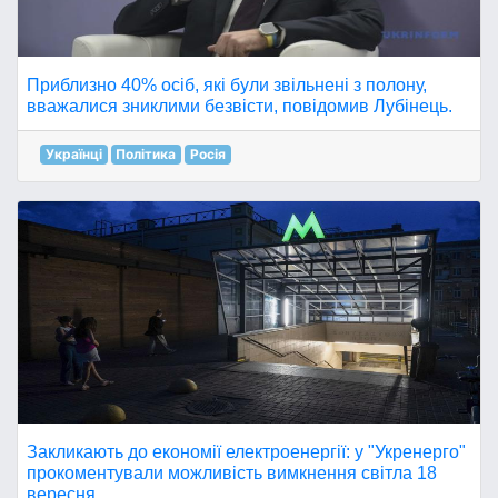
Приблизно 40% осіб, які були звільнені з полону,
вважалися зниклими безвісти, повідомив Лубінець.
Українці
Політика
Росія
Закликають до економії електроенергії: у "Укренерго"
прокоментували можливість вимкнення світла 18
вересня.