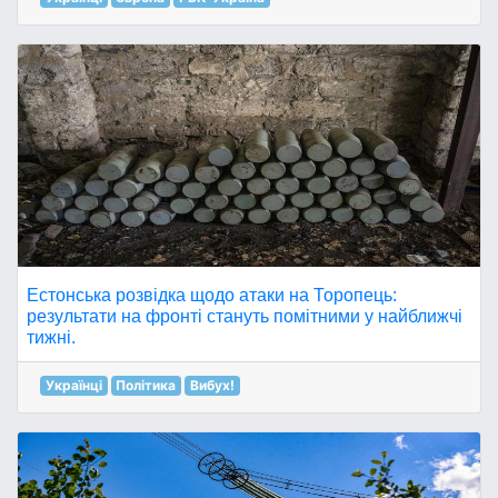
Естонська розвідка щодо атаки на Торопець:
результати на фронті стануть помітними у найближчі
тижні.
Українці
Політика
Вибух!