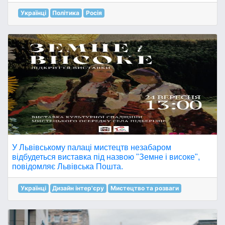
Українці
Політика
Росія
У Львівському палаці мистецтв незабаром
відбудеться виставка під назвою "Земне і високе",
повідомляє Львівська Пошта.
Українці
Дизайн інтер'єру
Мистецтво та розваги