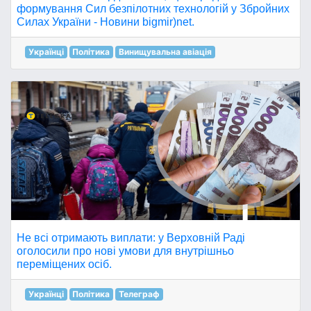
формування Сил безпілотних технологій у Збройних
Силах України - Новини bigmir)net.
Українці
Політика
Винищувальна авіація
Не всі отримають виплати: у Верховній Раді
оголосили про нові умови для внутрішньо
переміщених осіб.
Українці
Політика
Телеграф