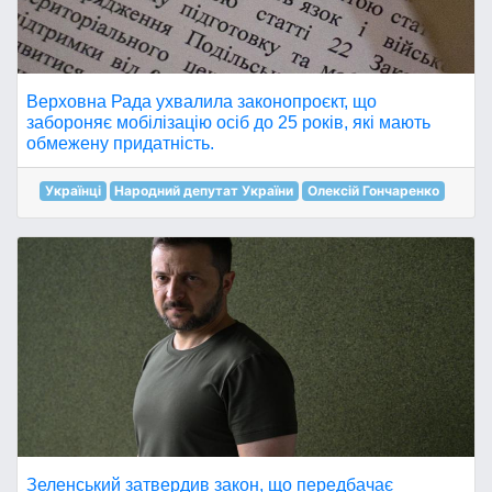
Верховна Рада ухвалила законопроєкт, що
забороняє мобілізацію осіб до 25 років, які мають
обмежену придатність.
Українці
Народний депутат України
Олексій Гончаренко
Зеленський затвердив закон, що передбачає