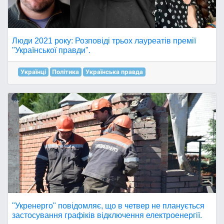
Люди 2021 року: Розповіді трьох лауреатів премії
"Української правди".
Українці
Політика
Українська правда
"Укренерго" повідомляє, що в четвер не планується
застосування графіків відключення електроенергії.