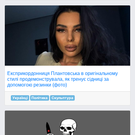
Експрикордонниця Плантовська в оригінальному
стилі продемонструвала, як тренує сідниці за
допомогою резинки (фото)
Українці
Політика
Скульптура