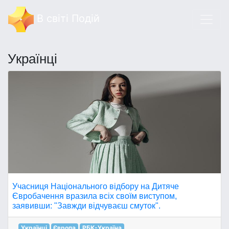
В світі Подій
Українці
Учасниця Національного відбору на Дитяче
Євробачення вразила всіх своїм виступом,
заявивши: "Завжди відчуваєш смуток".
Українці
Європа
РБК-Україна