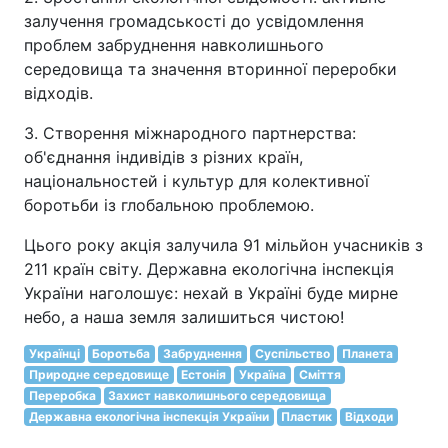
залучення громадськості до усвідомлення
проблем забруднення навколишнього
середовища та значення вторинної переробки
відходів.
3. Створення міжнародного партнерства:
об'єднання індивідів з різних країн,
національностей і культур для колективної
боротьби із глобальною проблемою.
Цього року акція залучила 91 мільйон учасників з
211 країн світу. Державна екологічна інспекція
України наголошує: нехай в Україні буде мирне
небо, а наша земля залишиться чистою!
Українці
Боротьба
Забруднення
Суспільство
Планета
Природне середовище
Естонія
Україна
Сміття
Переробка
Захист навколишнього середовища
Державна екологічна інспекція України
Пластик
Відходи