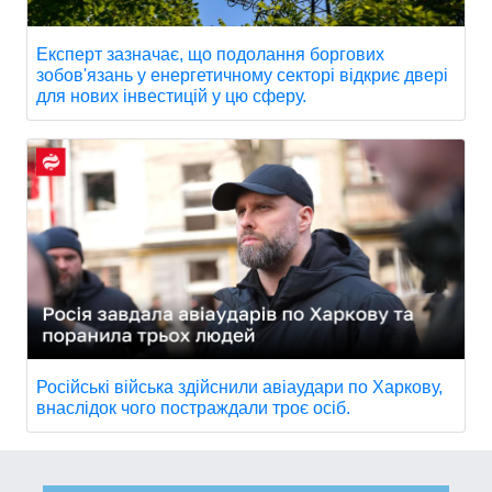
Експерт зазначає, що подолання боргових
зобов'язань у енергетичному секторі відкриє двері
для нових інвестицій у цю сферу.
Російські війська здійснили авіаудари по Харкову,
внаслідок чого постраждали троє осіб.