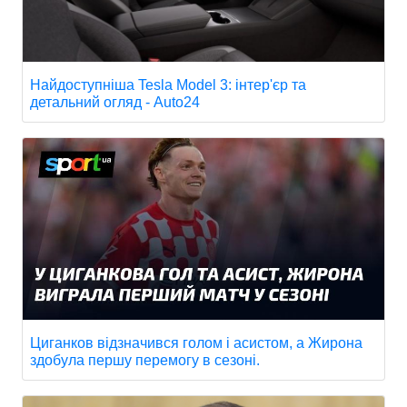
Найдоступніша Tesla Model 3: інтер'єр та
детальний огляд - Auto24
Циганков відзначився голом і асистом, а Жирона
здобула першу перемогу в сезоні.