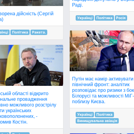
Раді.
орена дійсність (Сергій
Українці
Політика
Росія
а)
аїнці
Політика
Ракета.
Путін має намір активувати
північний фронт: аналітик
розповідає про ризики з бо
ській області відкрито
Білорусі та можливості МіГ
інальне провадження
поблизу Києва.
овно можливого розстрілу
ти українських
Українці
Політика
ковополонених, -
Винищувальна авіація
омив Костін.