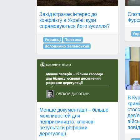
Захід втрачає інтерес до
Спотв
конфлікту в Україні: куди
Фурс
спрямовуються його зусилля?
Укр
Українці
Політика
Володимир Зеленський
В Кур
крим
стос
Менше документації – більше
дев'я
можливостей для
війсь
підприємництв: ключові
повід
результати реформи
дерегуляції.