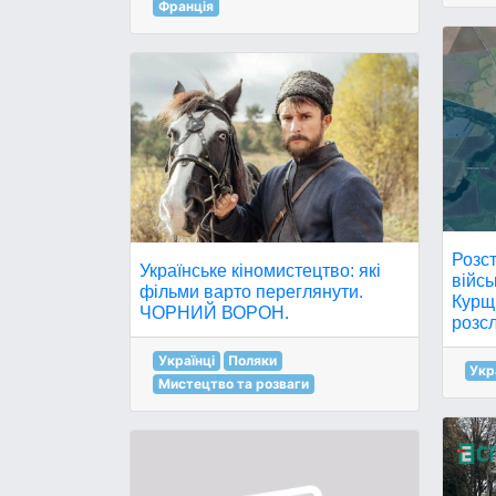
Франція
Розст
Українське кіномистецтво: які
війс
фільми варто переглянути.
Курщи
ЧОРНИЙ ВОРОН.
розсл
Українці
Поляки
Укр
Мистецтво та розваги