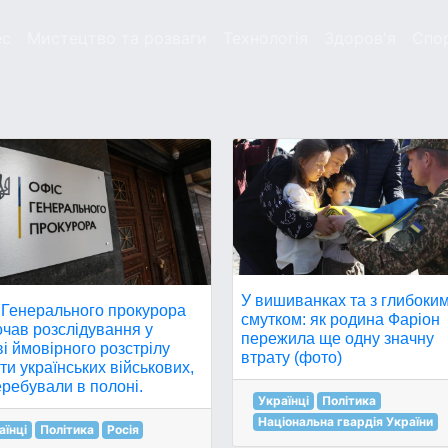
ес
Мистецтво та розваги
Технологія
Здоров'я
Спо
У вишиванках та з глибоки
 Генерального прокурора
смутком: як родина Фаріон
чав розслідування у
пережила ще одну значну
і ймовірного розстрілу
втрату (фото)
ти українських військових,
еребували в полоні.
Українці
Політика
Національна гвардія України
аїнці
Політика
Росія