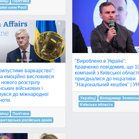
аїнці
Політика
ойні сили Росії
"Вироблено в Україні":
Кравченко повідомив, що 1
рипустиме варварство":
компаній з Київської област
га емоційно висловився
приєдналися до ініціативи
нового розстрілу
"Національний кешбек" | У
нських військових і
нувся до міжнародної
Українці
Володимир Зеленсь
ноти.
Київська область
аїнці
Політика
ераторська російська армія