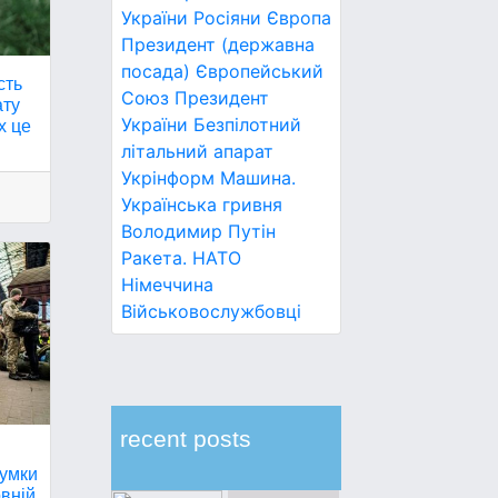
України
Росіяни
Європа
Президент (державна
посада)
Європейський
сть
Союз
Президент
ату
України
Безпілотний
х це
літальний апарат
Укрінформ
Машина.
Українська гривня
Володимир Путін
Ракета.
НАТО
Німеччина
Військовослужбовці
recent posts
думки
овній