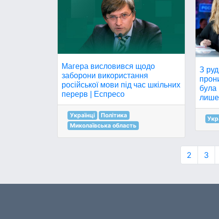
Магера висловився щодо
З ру
заборони використання
прон
російської мови під час шкільних
була 
перерв | Еспресо
лише 
Українці
Політика
Укр
Миколаївська область
2
3