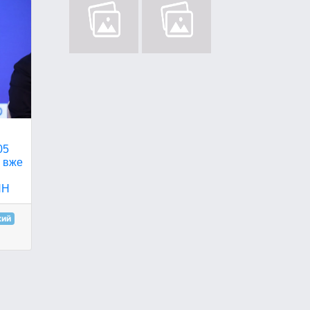
05
і вже
НН
кий