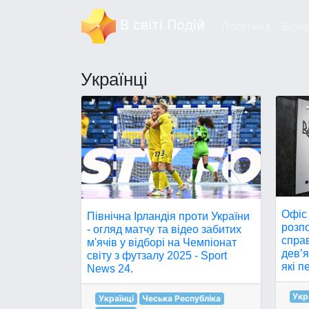
В світі Подій
Політика
Бізн
Українці
Офіс
Північна Ірландія проти України
розпо
- огляд матчу та відео забитих
справ
м'ячів у відборі на Чемпіонат
дев’я
світу з футзалу 2025 - Sport
які п
News 24.
Укр
Українці
Чеська Республіка