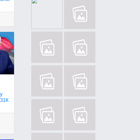
ку
-31К