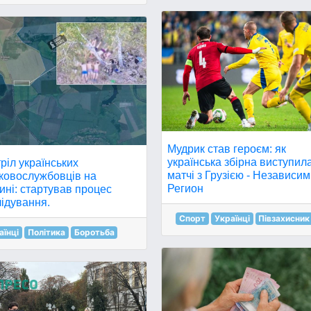
Мудрик став героєм: як
українська збірна виступил
ріл українських
матчі з Грузією - Независи
ьковослужбовців на
Регион
ні: стартував процес
ідування.
Спорт
Українці
Півзахисник
аїнці
Політика
Боротьба