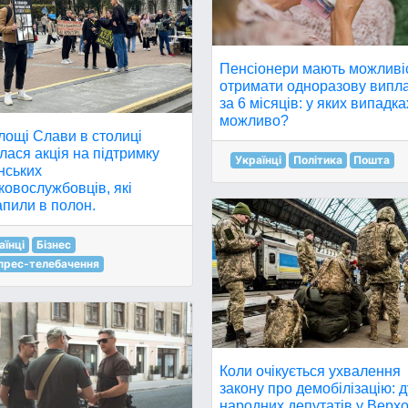
Пенсіонери мають можливі
отримати одноразову випл
за 6 місяців: у яких випадка
можливо?
лощі Слави в столиці
лася акція на підтримку
Українці
Політика
Пошта
нських
ковослужбовців, які
пили в полон.
аїнці
Бізнес
прес-телебачення
Коли очікується ухвалення
закону про демобілізацію: 
народних депутатів у Верх