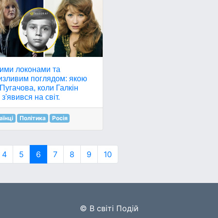
дими локонами та
изливим поглядом: якою
Пугачова, коли Галкін
з'явився на світ.
аїнці
Політика
Росія
4
5
6
7
8
9
10
© В світі Подій