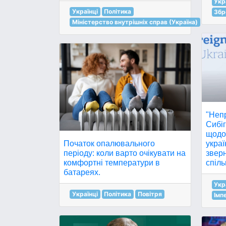
Укр
Українці
Політика
Збр
Міністерство внутрішніх справ (Україна)
"Неп
Сибі
щодо 
Початок опалювального
украї
періоду: коли варто очікувати на
звер
комфортні температури в
спіль
батареях.
Укр
Українці
Політика
Повітря
Імп