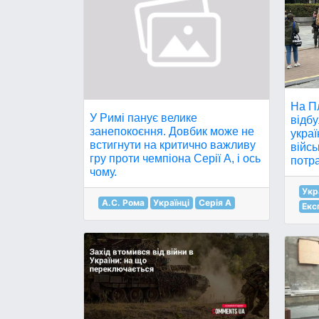
На П
У Римі панує велике
відбу
занепокоєння. Довбик може не
украї
встигнути на критично важливу
війсь
гру проти чемпіона Серії А, і ось
потра
чому.
Укр
А.С. Рома
Українці
Серія A
Екс