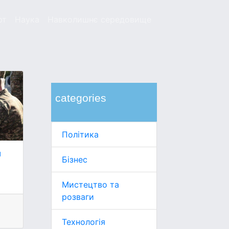
рт
Наука
Навколишнє середовище
categories
Політика
м
Бізнес
Мистецтво та
розваги
Технологія