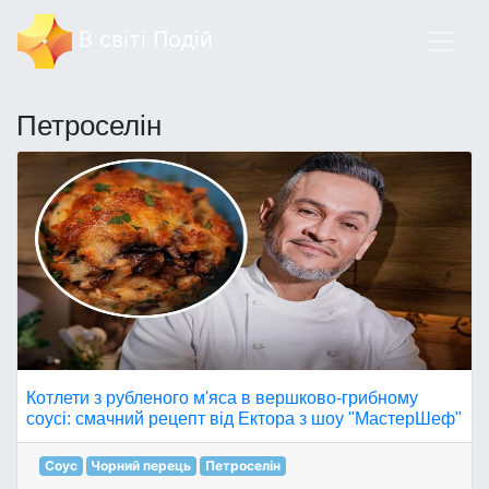
В світі Подій
Петроселін
Котлети з рубленого м'яса в вершково-грибному
соусі: смачний рецепт від Ектора з шоу "МастерШеф"
Соус
Чорний перець
Петроселін