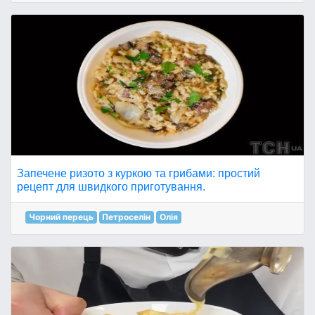
Запечене ризото з куркою та грибами: простий
рецепт для швидкого приготування.
Чорний перець
Петроселін
Олія