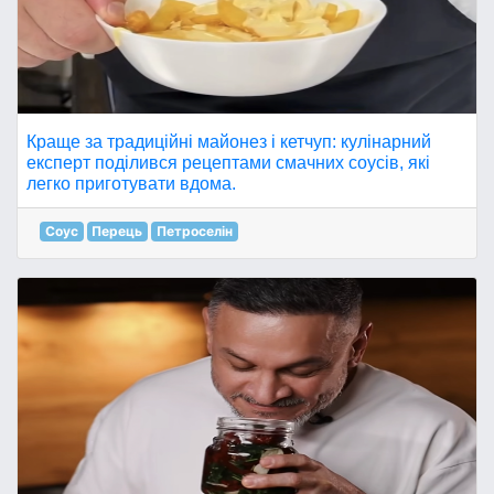
Краще за традиційні майонез і кетчуп: кулінарний
експерт поділився рецептами смачних соусів, які
легко приготувати вдома.
Соус
Перець
Петроселін