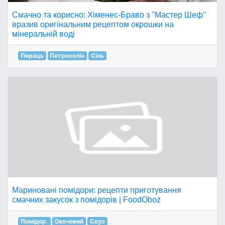
Смачно та корисно: Хіменес-Браво з "Мастер Шеф"
вразив оригінальним рецептом окрошки на
мінеральній воді
Перець
Петроселін
Сіль
Мариновані помідори: рецепти приготування
смачних закусок з помідорів | FoodOboz
Помідор.
Овочевий
Соус