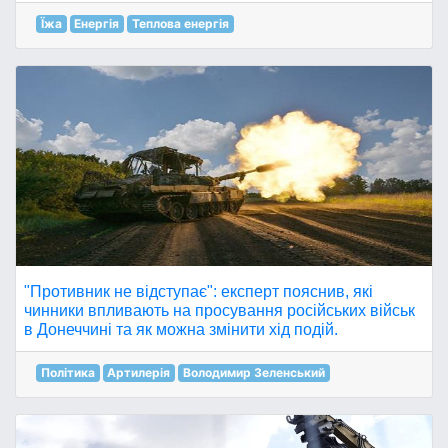
Їжа
Енергія
Теплова енергія
"Противник не відступає": експерт пояснив, які
чинники впливають на просування російських військ
в Донеччині та як можна змінити хід подій.
Політика
Артилерія
Володимир Зеленський