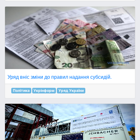
Уряд вніс зміни до правил надання субсидій.
Політика
Укрінформ
Уряд України