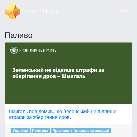
В світі Подій
Паливо
Шмигаль повідомив, що Зеленський не підпише
штрафи за зберігання дров.
Українці
Політика
Президент (державна посада)