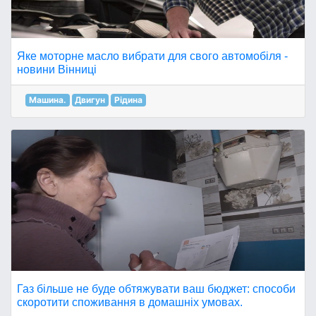
Яке моторне масло вибрати для свого автомобіля -
новини Вінниці
Машина.
Двигун
Рідина
Газ більше не буде обтяжувати ваш бюджет: способи
скоротити споживання в домашніх умовах.