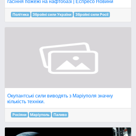
гасіння пожежі на нафтобазі | Еспресо Новини
Політика
Збройні сили України
Збройні сили Росії
Окупантські сили виводять з Маріуполя значну
кількість техніки.
Росіяни
Маріуполь
Паливо