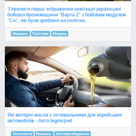
З'явилися перші зображення новітньої української
бойової бронемашини "Варта 2" з бойовим модулем
"Січ", які були зроблені на полігоні.
Машина.
Політика
Модель
Які моторні масла є оптимальними для корейських
автомобілів - Авто bigmir)net
Технологія
Машина.
Автобусобудівник