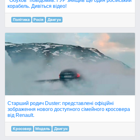
"Обухов" повідомив: ГУР знищив ще один російський
корабель. Дивіться відео!
Політика
Росія
Двигун
Старший родич Duster: представлені офіційні
зображення нового доступного сімейного кросовера
від Renault.
Кросовер
Модель
Двигун