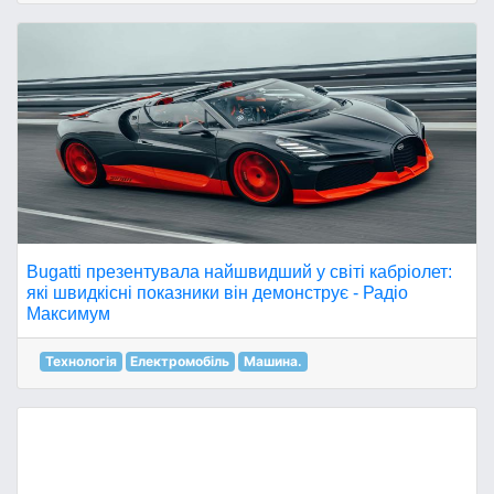
Bugatti презентувала найшвидший у світі кабріолет:
які швидкісні показники він демонструє - Радіо
Максимум
Технологія
Електромобіль
Машина.