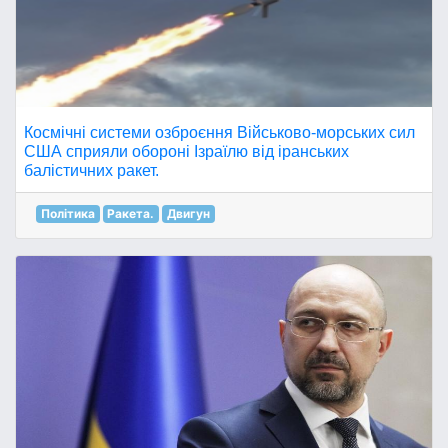
Космічні системи озброєння Військово-морських сил
США сприяли обороні Ізраїлю від іранських
балістичних ракет.
Політика
Ракета.
Двигун