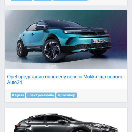
Opel представив оновлену версію Mokka: що нового -
Auto24
Кермо
Електромобіль
Кросовер