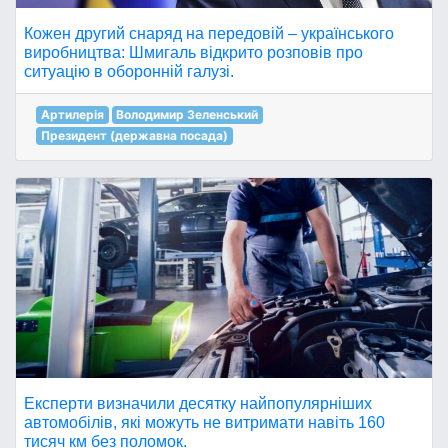
Кожен другий снаряд на передовій – українського
виробництва: Шмигаль відкрито розповів про
ситуацію в оборонній галузі.
Артилерія
Володимир Зеленський
Президент (державна посада)
Експерти визначили десятку найпопулярніших
автомобілів, які можуть не витримати навіть 160
тисяч км без поломок.