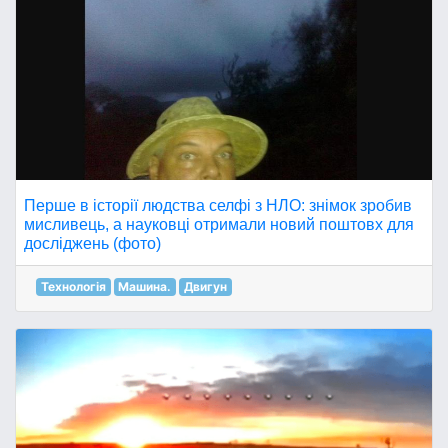
Перше в історії людства селфі з НЛО: знімок зробив
мисливець, а науковці отримали новий поштовх для
досліджень (фото)
Технологія
Машина.
Двигун