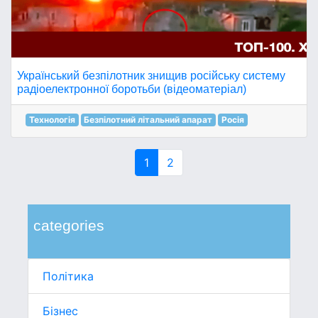
Український безпілотник знищив російську систему
радіоелектронної боротьби (відеоматеріал)
Технологія
Безпілотний літальний апарат
Росія
1
2
categories
Політика
Бізнес