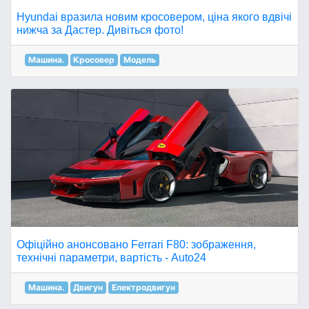
Hyundai вразила новим кросовером, ціна якого вдвічі
нижча за Дастер. Дивіться фото!
Машина.
Кросовер
Модель
Офіційно анонсовано Ferrari F80: зображення,
технічні параметри, вартість - Auto24
Машина.
Двигун
Електродвигун