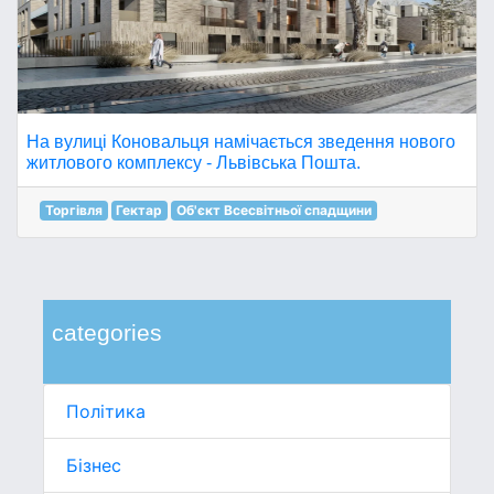
На вулиці Коновальця намічається зведення нового
житлового комплексу - Львівська Пошта.
Торгівля
Гектар
Об'єкт Всесвітньої спадщини
categories
Політика
Бізнес