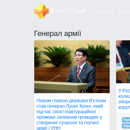
В світі Подій
Політика
Бізн
Генерал армії
У Рос
колиш
Новим главою держави В'єтнам
обор
став генерал Луонг Куонг, який
коруп
під час своєї інавгураційної
промови запевнив громадян у
Пол
створенні сучасної та гнучкої
Збр
армії | УНН