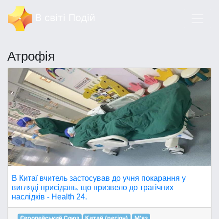
В світі Подій
Атрофія
В Китаї вчитель застосував до учня покарання у
вигляді присідань, що призвело до трагічних
наслідків - Health 24.
Європейський Союз
Китай (регіон)
М'яз