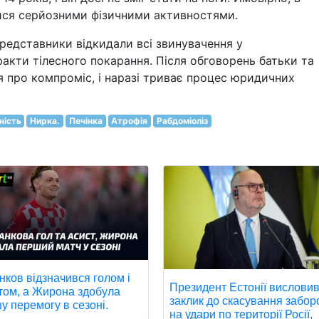
ися серйозними фізичними активностями.
редставники відкидали всі звинувачення у
акти тілесного покарання. Після обговорень батьки та
 про компроміс, і наразі триває процес юридичних
ність
Нирка.
Печінка
Атрофія
Рабдоміоліз
нков відзначився голом і
Президент Естонії вислови
том, а Жирона здобула
заклик до скасування забор
у перемогу в сезоні.
на удари по території Росії,