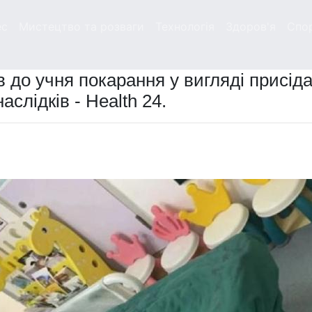
ес
Мистецтво та розваги
Технологія
Здоров'я
Спо
в до учня покарання у вигляді присіда
аслідків - Health 24.