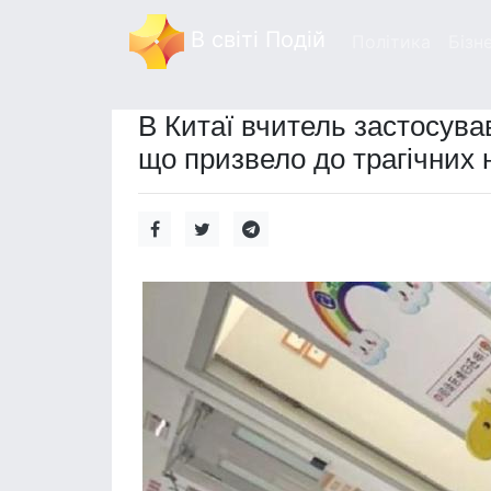
В світі Подій
Політика
Бізн
В Китаї вчитель застосува
що призвело до трагічних н