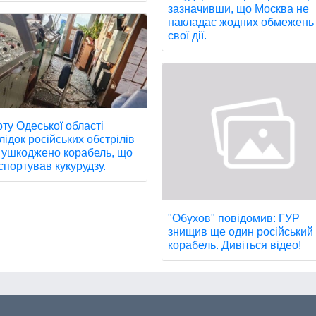
зазначивши, що Москва не
накладає жодних обмежень
свої дії.
рту Одеської області
лідок російських обстрілів
 ушкоджено корабель, що
спортував кукурудзу.
"Обухов" повідомив: ГУР
знищив ще один російський
корабель. Дивіться відео!