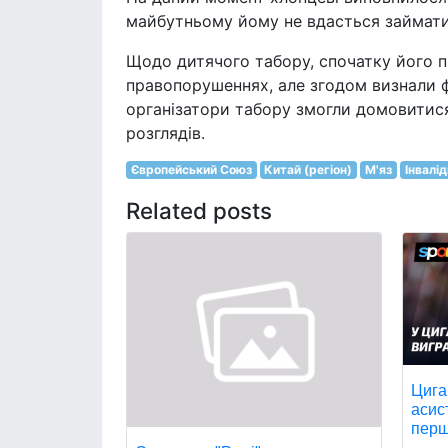
майбутньому йому не вдасться займат
Щодо дитячого табору, спочатку його п
правопорушеннях, але згодом визнали ф
організатори табору змогли домовитися
розглядів.
Європейський Союз
Китай (регіон)
М'яз
Інвалід
Related posts
Цига
асис
перш