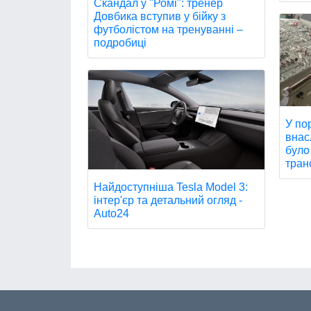
Скандал у "Ромі": тренер
Довбика вступив у бійку з
футболістом на тренуванні –
подробиці
У по
внас
було
тран
Найдоступніша Tesla Model 3:
інтер'єр та детальний огляд -
Auto24