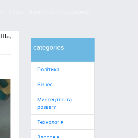
рт
Наука
Навколишнє середовище
нь,
categories
Політика
Бізнес
Мистецтво та
розваги
Технологія
Здоров'я