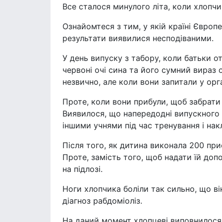
Все сталося минулого літа, коли хлопчи
Ознайомтеся з тим, у якій країні Євро
результати виявилися несподіваними.
У день випуску з табору, коли батьки от
червоні очі сина та його сумний вираз 
незвично, але коли вони запитали у орга
Проте, коли вони прибули, щоб забрати 
Виявилося, що напередодні випускного в
іншими учнями під час тренування і нак
Після того, як дитина виконала 200 прис
Проте, замість того, щоб надати їй доп
на підлозі.
Ноги хлопчика боліли так сильно, що він
діагноз рабдоміоліз.
На даний момент хлопцеві виповнилося 14