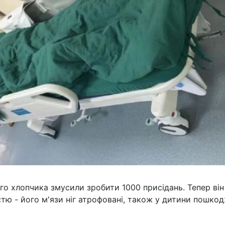
го хлопчика змусили зробити 1000 присідань. Тепер він
тю - його м'язи ніг атрофовані, також у дитини пошкод