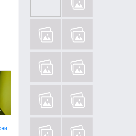
в
они