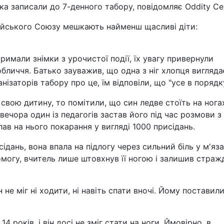
ка записали до 7-денного табору, повідомляє Oddity Cen
пейського Союзу мешкають найменш щасливі діти:
римали знімки з урочистої події, їх увагу привернули
обличчя. Батько зауважив, що одна з ніг хлопця вигляда
нізаторів табору про це, їм відповіли, що "усе в порядку
свою дитину, то помітили, що син ледве стоїть на нога
ечора один із педагогів застав його під час розмови з
лав на нього покарання у вигляді 1000 присідань.
ідань, вона впала на підлогу через сильний біль у м'яза
омогу, вчитель лише штовхнув її ногою і залишив страж
 не міг ні ходити, ні навіть спати вночі. Йому поставил
 років, і він досі не зміг стати на ноги. Ймовірно, в