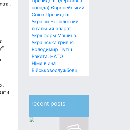
Президент (державна
tral.
посада)
Європейський
Союз
Президент
України
Безпілотний
літальний апарат
Укрінформ
Машина.
є
Українська гривня
".
Володимир Путін
Ракета.
НАТО
х.
Німеччина
Військовослужбовці
х.
дати
recent posts
и