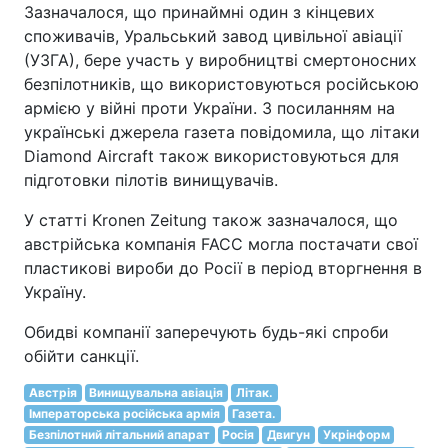
Зазначалося, що принаймні один з кінцевих
споживачів, Уральський завод цивільної авіації
(УЗГА), бере участь у виробництві смертоносних
безпілотників, що використовуються російською
армією у війні проти України. З посиланням на
українські джерела газета повідомила, що літаки
Diamond Aircraft також використовуються для
підготовки пілотів винищувачів.
У статті Kronen Zeitung також зазначалося, що
австрійська компанія FACC могла постачати свої
пластикові вироби до Росії в період вторгнення в
Україну.
Обидві компанії заперечують будь-які спроби
обійти санкції.
Австрія
Винищувальна авіація
Літак.
Імператорська російська армія
Газета.
Безпілотний літальний апарат
Росія
Двигун
Укрінформ