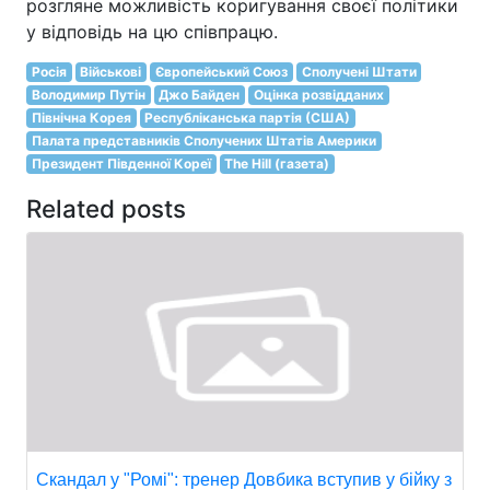
розгляне можливість коригування своєї політики
у відповідь на цю співпрацю.
Росія
Військові
Європейський Союз
Сполучені Штати
Володимир Путін
Джо Байден
Оцінка розвідданих
Північна Корея
Республіканська партія (США)
Палата представників Сполучених Штатів Америки
Президент Південної Кореї
The Hill (газета)
Related posts
Скандал у "Ромі": тренер Довбика вступив у бійку з