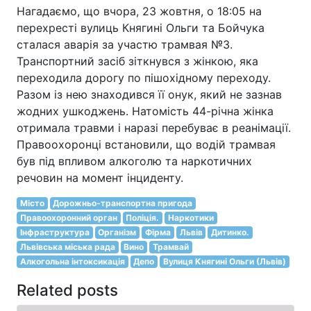
Нагадаємо, що вчора, 23 жовтня, о 18:05 на
перехресті вулиць Княгині Ольги та Бойчука
сталася аварія за участю трамвая №3.
Транспортний засіб зіткнувся з жінкою, яка
переходила дорогу по пішохідному переходу.
Разом із нею знаходився її онук, який не зазнав
жодних ушкоджень. Натомість 44-річна жінка
отримала травми і наразі перебуває в реанімації.
Правоохоронці встановили, що водій трамвая
був під впливом алкоголю та наркотичних
речовин на момент інциденту.
Місто
Дорожньо-транспортна пригода
Правоохоронний орган
Поліція.
Наркотики
Інфраструктура
Організм
Фірма
Львів
Дитинко.
Львівська міська рада
Вино
Трамвай
Алкогольна інтоксикація
Депо
Вулиця Княгині Ольги (Львів)
Related posts