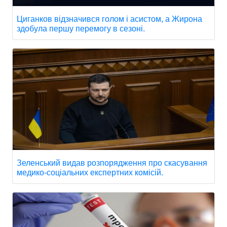
Циганков відзначився голом і асистом, а Жирона
здобула першу перемогу в сезоні.
Зеленський видав розпорядження про скасування
медико-соціальних експертних комісій.