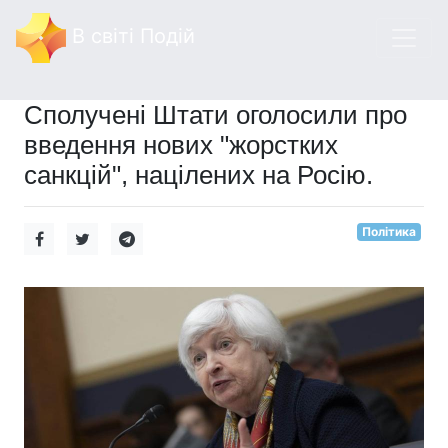
В світі Подій
Сполучені Штати оголосили про
введення нових "жорстких
санкцій", націлених на Росію.
Політика