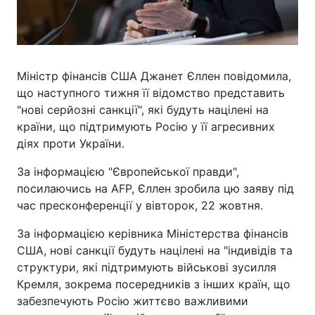
Міністр фінансів США Джанет Єллен повідомила,
що наступного тижня її відомство представить
"нові серйозні санкції", які будуть націлені на
країни, що підтримують Росію у її агресивних
діях проти України.
За інформацією "Європейської правди",
посилаючись на AFP, Єллен зробила цю заяву під
час пресконференції у вівторок, 22 жовтня.
За інформацією керівника Міністерства фінансів
США, нові санкції будуть націлені на "індивідів та
структури, які підтримують військові зусилля
Кремля, зокрема посередників з інших країн, що
забезпечують Росію життєво важливими