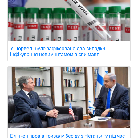
У Норвегії було зафіксовано два випадки
інфікування новим штамом віспи мавп.
Блінкен провів тривалу бесіду з Нетаньягу під час