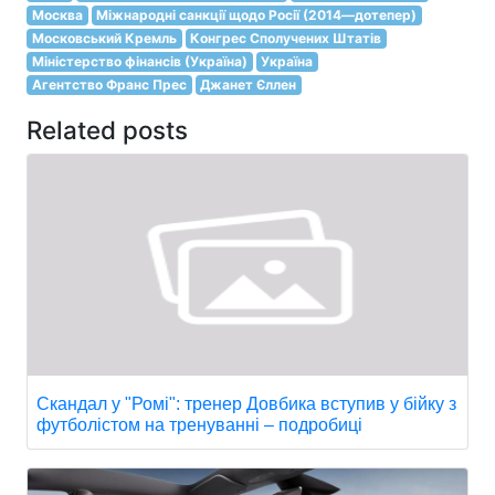
Москва
Міжнародні санкції щодо Росії (2014—дотепер)
Московський Кремль
Конгрес Сполучених Штатів
Міністерство фінансів (Україна)
Україна
Агентство Франс Прес
Джанет Єллен
Related posts
Скандал у "Ромі": тренер Довбика вступив у бійку з
футболістом на тренуванні – подробиці