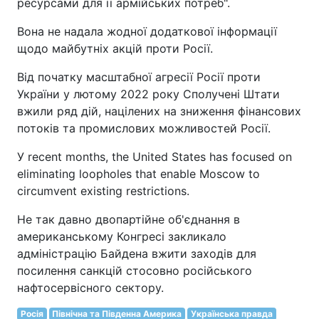
ресурсами для її армійських потреб".
Вона не надала жодної додаткової інформації
щодо майбутніх акцій проти Росії.
Від початку масштабної агресії Росії проти
України у лютому 2022 року Сполучені Штати
вжили ряд дій, націлених на зниження фінансових
потоків та промислових можливостей Росії.
У recent months, the United States has focused on
eliminating loopholes that enable Moscow to
circumvent existing restrictions.
Не так давно двопартійне об'єднання в
американському Конгресі закликало
адміністрацію Байдена вжити заходів для
посилення санкцій стосовно російського
нафтосервісного сектору.
Росія
Північна та Південна Америка
Українська правда