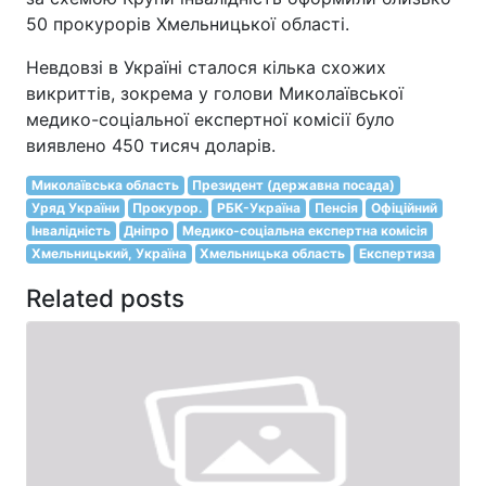
50 прокурорів Хмельницької області.
Невдовзі в Україні сталося кілька схожих
викриттів, зокрема у голови Миколаївської
медико-соціальної експертної комісії було
виявлено 450 тисяч доларів.
Миколаївська область
Президент (державна посада)
Уряд України
Прокурор.
РБК-Україна
Пенсія
Офіційний
Інвалідність
Дніпро
Медико-соціальна експертна комісія
Хмельницький, Україна
Хмельницька область
Експертиза
Related posts