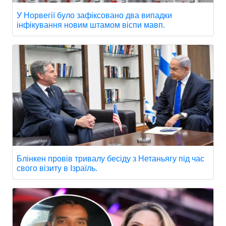
У Норвегії було зафіксовано два випадки
інфікування новим штамом віспи мавп.
Блінкен провів тривалу бесіду з Нетаньягу під час
свого візиту в Ізраїль.