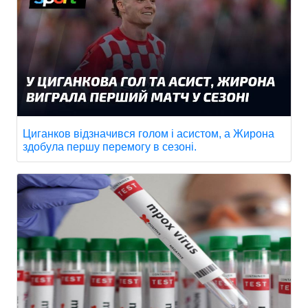
Циганков відзначився голом і асистом, а Жирона
здобула першу перемогу в сезоні.