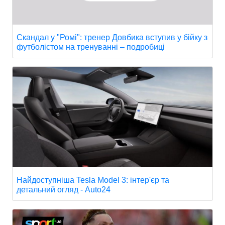
Скандал у "Ромі": тренер Довбика вступив у бійку з
футболістом на тренуванні – подробиці
Найдоступніша Tesla Model 3: інтер'єр та
детальний огляд - Auto24