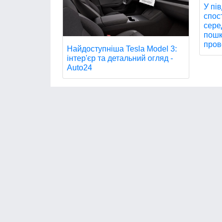
У пі
спос
сере
пошк
пров
Найдоступніша Tesla Model 3:
інтер'єр та детальний огляд -
Auto24