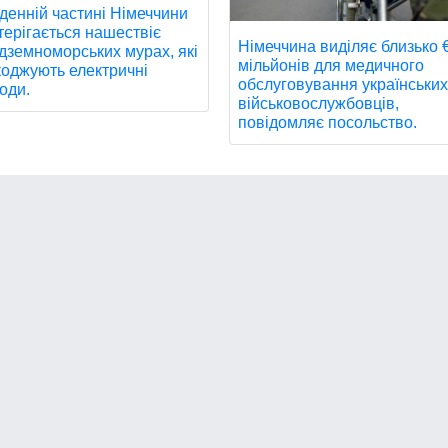
вденній частині Німеччини
терігається нашествіє
Німеччина виділяє близько 
дземноморських мурах, які
мільйонів для медичного
оджують електричні
обслуговування українськи
оди.
військовослужбовців,
повідомляє посольство.