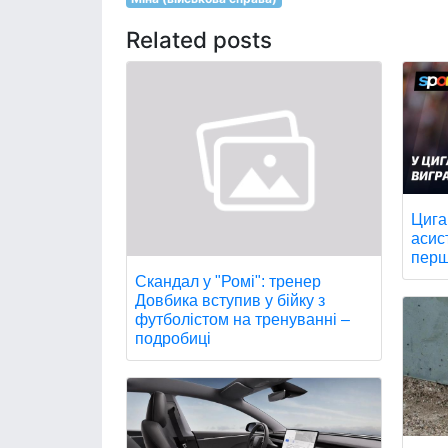
Related posts
Цига
асис
перш
Скандал у "Ромі": тренер
Довбика вступив у бійку з
футболістом на тренуванні –
подробиці