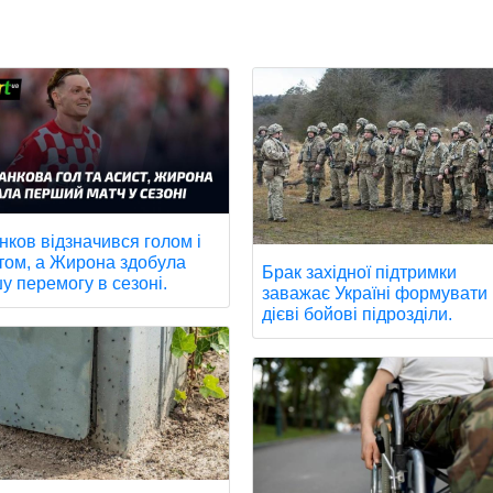
нков відзначився голом і
том, а Жирона здобула
Брак західної підтримки
у перемогу в сезоні.
заважає Україні формувати
дієві бойові підрозділи.