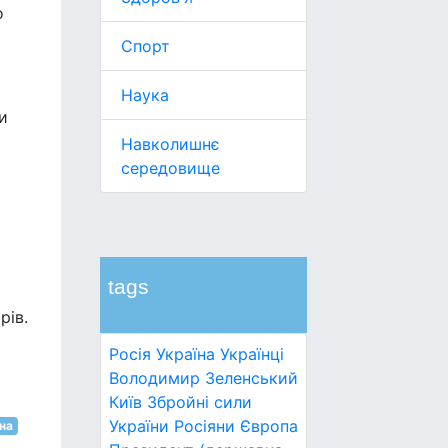
о
Спорт
Наука
и
Навколишнє
середовище
tags
рів.
Росія
Україна
Українці
Володимир Зеленський
Київ
Збройні сили
України
Росіяни
Європа
на