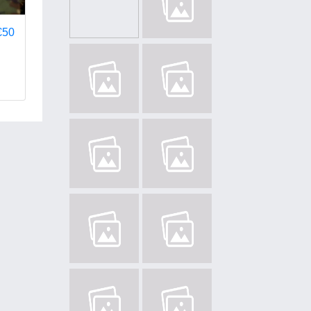
€50
х