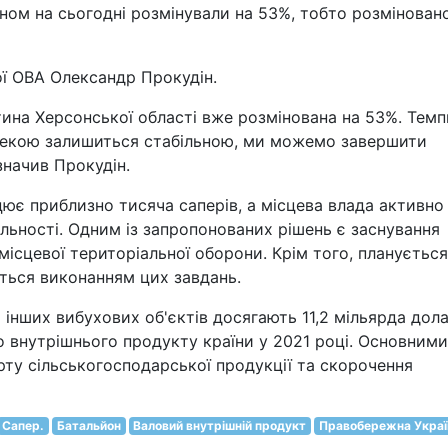
ом на сьогодні розмінували на 53%, тобто розмінован
ї ОВА Олександр Прокудін.
ина Херсонської області вже розмінована на 53%. Темп
пекою залишиться стабільною, ми можемо завершити
значив Прокудін.
ює приблизно тисяча саперів, а місцева влада активно
льності. Одним із запропонованих рішень є заснування
місцевої територіальної оборони. Крім того, планується
уться виконанням цих завдань.
 інших вибухових об'єктів досягають 11,2 мільярда дола
о внутрішнього продукту країни у 2021 році. Основними
ту сільськогосподарської продукції та скорочення
Сапер.
Батальйон
Валовий внутрішній продукт
Правобережна Украї