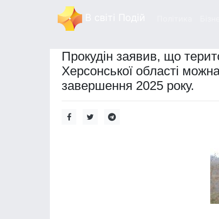
В світі Подій
Політика
Бізн
Прокудін заявив, що тери
Херсонської області можна
завершення 2025 року.