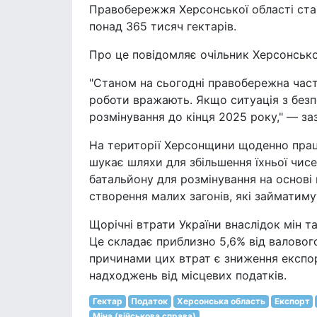
Правобережжя Херсонської області стан
понад 365 тисяч гектарів.
Про це повідомляє очільник Херсонсько
"Станом на сьогодні правобережна част
роботи вражають. Якщо ситуація з без
розмінування до кінця 2025 року," — за
На території Херсонщини щоденно прац
шукає шляхи для збільшення їхньої чисе
батальйону для розмінування на основі 
створення малих загонів, які займатим
Щорічні втрати України внаслідок мін та
Це складає приблизно 5,6% від валовог
причинами цих втрат є зниження експор
надходжень від місцевих податків.
Гектар
Податок
Херсонська область
Експорт
Міна (військова справа)