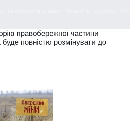
ес
Мистецтво та розваги
Технологія
Здоров'я
Спо
торію правобережної частини
 буде повністю розмінувати до