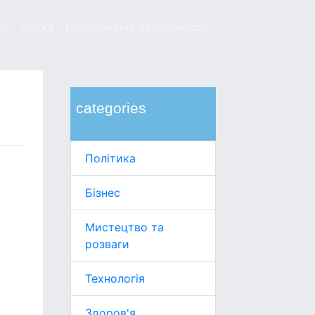
рт
Наука
Навколишнє середовище
categories
Політика
Бізнес
Мистецтво та
розваги
Технологія
Здоров'я