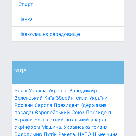
Спорт
Наука
Навколишнє середовище
tags
Росія
Україна
Українці
Володимир
Зеленський
Київ
Збройні сили України
Росіяни
Європа
Президент (державна
посада)
Європейський Союз
Президент
України
Безпілотний літальний апарат
Укрінформ
Машина.
Українська гривня
Володимир Путін
Ракета.
НАТО
Німеччина