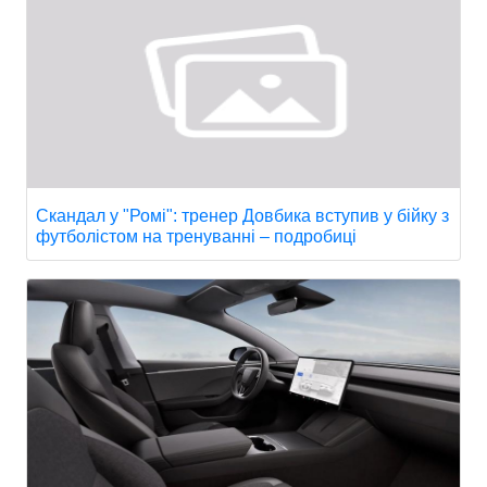
Скандал у "Ромі": тренер Довбика вступив у бійку з
футболістом на тренуванні – подробиці