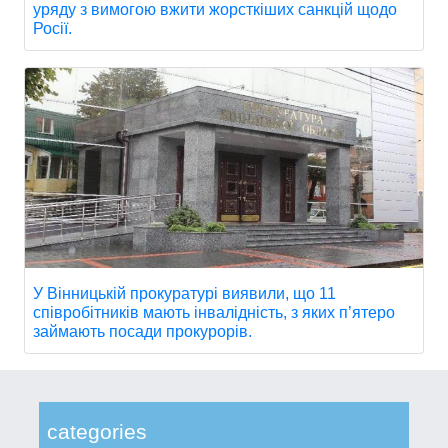
уряду з вимогою вжити жорсткіших санкцій щодо
Росії.
У Вінницькій прокуратурі виявили, що 11
співробітників мають інвалідність, з яких п’ятеро
займають посади прокурорів.
categories