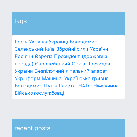
tags
Росія
Україна
Українці
Володимир
Зеленський
Київ
Збройні сили України
Росіяни
Європа
Президент (державна
посада)
Європейський Союз
Президент
України
Безпілотний літальний апарат
Укрінформ
Машина.
Українська гривня
Володимир Путін
Ракета.
НАТО
Німеччина
Військовослужбовці
recent posts