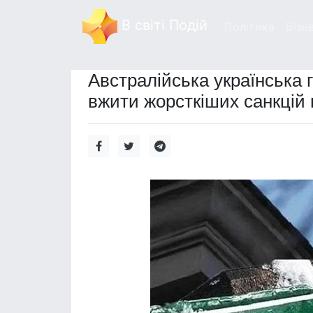
В світі Подій
Політика
Бізн
Австралійська українська 
вжити жорсткіших санкцій 