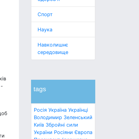
Спорт
Наука
Навколишнє
середовище
ків
 -
tags
Росія
Україна
Українці
щоб
Володимир Зеленський
Київ
Збройні сили
України
Росіяни
Європа
ти