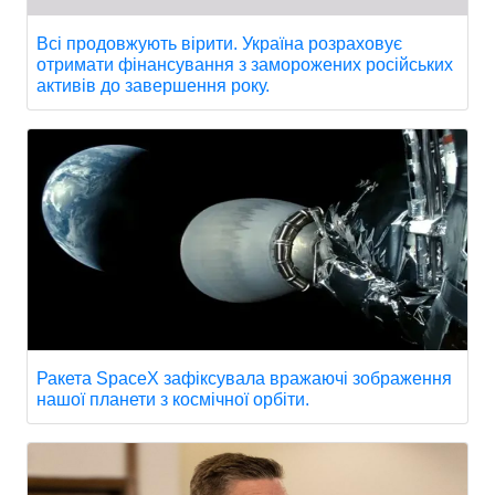
Всі продовжують вірити. Україна розраховує
отримати фінансування з заморожених російських
активів до завершення року.
Ракета SpaceX зафіксувала вражаючі зображення
нашої планети з космічної орбіти.