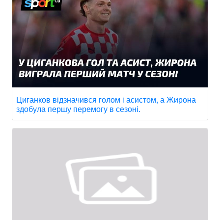
Циганков відзначився голом і асистом, а Жирона
здобула першу перемогу в сезоні.