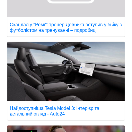
Скандал у "Ромі": тренер Довбика вступив у бійку з
футболістом на тренуванні – подробиці
Найдоступніша Tesla Model 3: інтер'єр та
детальний огляд - Auto24