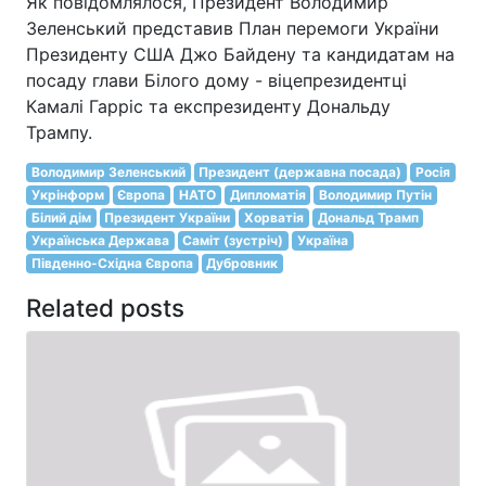
Як повідомлялося, Президент Володимир
Зеленський представив План перемоги України
Президенту США Джо Байдену та кандидатам на
посаду глави Білого дому - віцепрезидентці
Камалі Гарріс та експрезиденту Дональду
Трампу.
Володимир Зеленський
Президент (державна посада)
Росія
Укрінформ
Європа
НАТО
Дипломатія
Володимир Путін
Білий дім
Президент України
Хорватія
Дональд Трамп
Українська Держава
Саміт (зустріч)
Україна
Південно-Східна Європа
Дубровник
Related posts