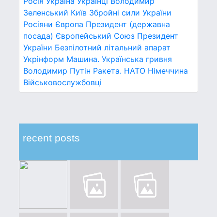
Росія
Україна
Українці
Володимир
Зеленський
Київ
Збройні сили України
Росіяни
Європа
Президент (державна
посада)
Європейський Союз
Президент
України
Безпілотний літальний апарат
Укрінформ
Машина.
Українська гривня
Володимир Путін
Ракета.
НАТО
Німеччина
Військовослужбовці
recent posts