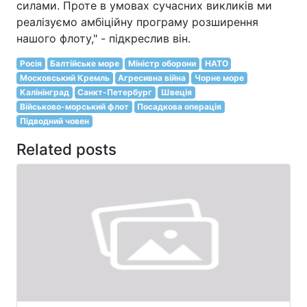
силами. Проте в умовах сучасних викликів ми
реалізуємо амбіційну програму розширення
нашого флоту," - підкреслив він.
Росія
Балтійське море
Міністр оборони
НАТО
Московський Кремль
Агресивна війна
Чорне море
Калінінград
Санкт-Петербург
Швеція
Військово-морський флот
Посадкова операція
Підводний човен
Related posts