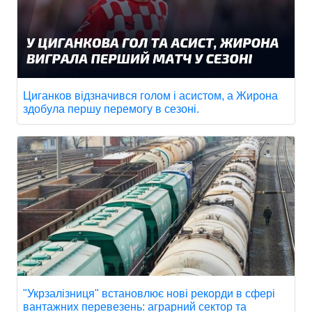
Циганков відзначився голом і асистом, а Жирона
здобула першу перемогу в сезоні.
"Укрзалізниця" встановлює нові рекорди в сфері
вантажних перевезень: аграрний сектор та