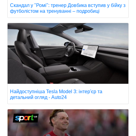
Скандал у "Ромі": тренер Довбика вступив у бійку з
футболістом на тренуванні – подробиці
Найдоступніша Tesla Model 3: інтер'єр та
детальний огляд - Auto24