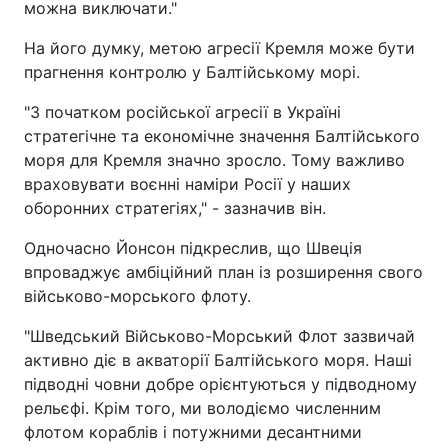
можна виключати."
На його думку, метою агресії Кремля може бути
прагнення контролю у Балтійському морі.
"З початком російської агресії в Україні
стратегічне та економічне значення Балтійського
моря для Кремля значно зросло. Тому важливо
враховувати воєнні наміри Росії у наших
оборонних стратегіях," - зазначив він.
Одночасно Йонсон підкреслив, що Швеція
впроваджує амбіційний план із розширення свого
військово-морського флоту.
"Шведський Військово-Морський Флот зазвичай
активно діє в акваторії Балтійського моря. Наші
підводні човни добре орієнтуються у підводному
рельєфі. Крім того, ми володіємо численним
флотом кораблів і потужними десантними