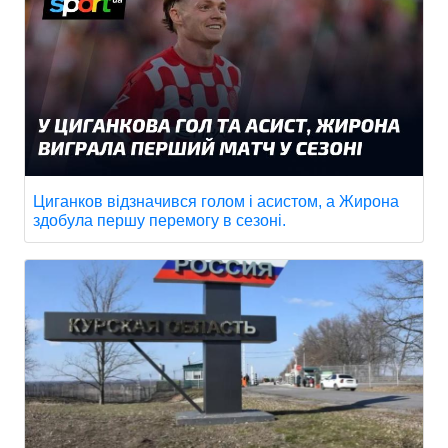
Циганков відзначився голом і асистом, а Жирона
здобула першу перемогу в сезоні.