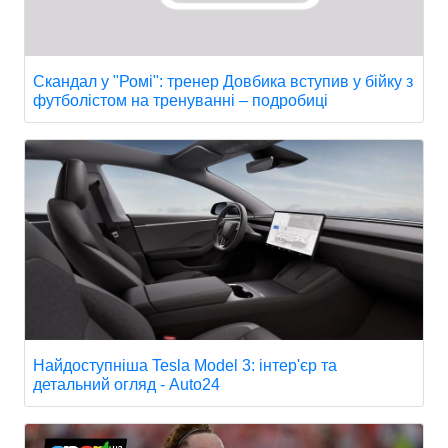
Скандал у "Ромі": тренер Довбика вступив у бійку з
футболістом на тренуванні – подробиці
Найдоступніша Tesla Model 3: інтер'єр та
детальний огляд - Auto24