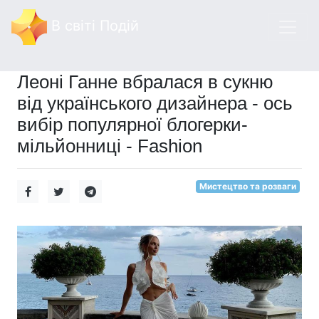
В світі Подій
Леоні Ганне вбралася в сукню
від українського дизайнера - ось
вибір популярної блогерки-
мільйонниці - Fashion
Мистецтво та розваги