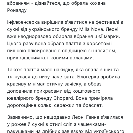
вбранням - дізнайтеся, що обрала кохана
Роналду.
Інфлюенсерка вирішила з'явитися на фестивалі в
сукні від українського бренду Milla Nova. Леоні
вже неодноразово обирала вбрання цієї марки.
Цього разу вона обрала плаття з корсетом і
пишною плісированою спідницею зі шлейфом,
прикрашеним квітковими воланами.
Також плаття мало накидку, яка спала з шиї та
тягнулася до низу наче фата. Блогерка зробила
красиву мінімалістичну зачіску, а образ
доповнила прикрасами від коштовного
ювелірного бренду Chopard. Вона приміряла
дорогоцінне кольє, сережки та браслет.
Зазначимо, що нещодавно Леоні Ганне з'явилася
у рожевій сукні в стилі сліп з чашечками-
ракушками на дрібних зав'язках від українського