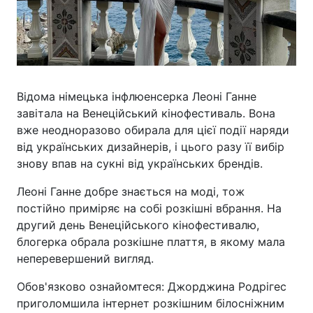
Відома німецька інфлюенсерка Леоні Ганне
завітала на Венеційський кінофестиваль. Вона
вже неодноразово обирала для цієї події наряди
від українських дизайнерів, і цього разу її вибір
знову впав на сукні від українських брендів.
Леоні Ганне добре знається на моді, тож
постійно приміряє на собі розкішні вбрання. На
другий день Венеційського кінофестивалю,
блогерка обрала розкішне плаття, в якому мала
неперевершений вигляд.
Обов'язково ознайомтеся: Джорджина Родрігес
приголомшила інтернет розкішним білосніжним