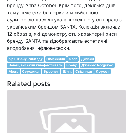
бренду Anna October. Крім того, декілька днів
тому німецька блогерка з мільйонною
аудиторією презентувала колекцію у співпраці з
українським брендом SANTA. Колекція включає
12 образів, які демонструють характерні риси
бренду SANTA та відображають естетичні
вподобання інфлюенсерки.
Кріштіану Роналду
Німеччина
Блог
Дизайн
Венеціанський кінофестиваль
Бренд
Джеймс Родрігес
Мода
Сережка.
Браслет
Шия.
Спідниця
Корсет
Related posts