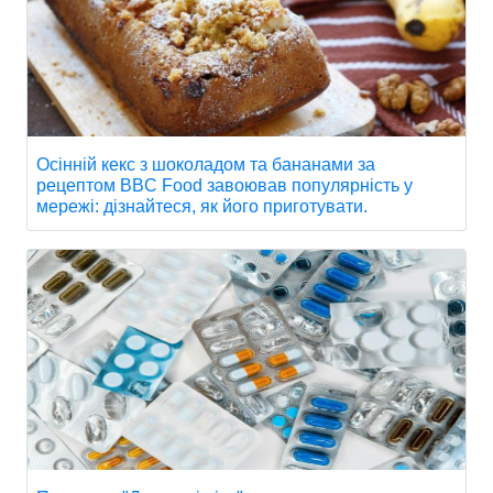
Осінній кекс з шоколадом та бананами за
рецептом BBC Food завоював популярність у
мережі: дізнайтеся, як його приготувати.