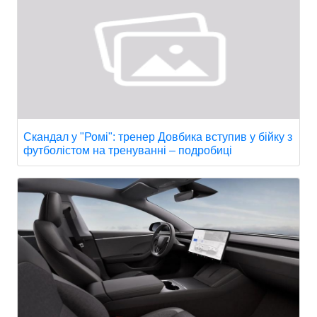
Скандал у "Ромі": тренер Довбика вступив у бійку з
футболістом на тренуванні – подробиці