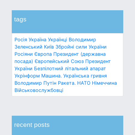
tags
Росія
Україна
Українці
Володимир
Зеленський
Київ
Збройні сили України
Росіяни
Європа
Президент (державна
посада)
Європейський Союз
Президент
України
Безпілотний літальний апарат
Укрінформ
Машина.
Українська гривня
Володимир Путін
Ракета.
НАТО
Німеччина
Військовослужбовці
recent posts