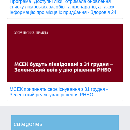
Програма "Доступні ліки" отримала оновлення
списку лікарських засобів та препаратів, а також
інформацію про місця їх придбання - Здоров'я 24.
МСЕК припинять своє існування з 31 грудня -
Зеленський реалізував рішення РНБО.
categories