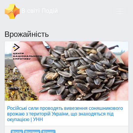
В світі Подій
Врожайність
Російські сили проводять вивезення соняшникового
врожаю з територій України, що знаходяться під
окупацією | УНН
Росія
Росіяни
Бізнес