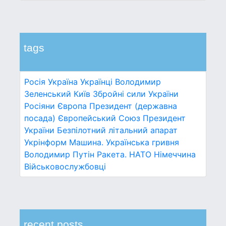
tags
Росія
Україна
Українці
Володимир
Зеленський
Київ
Збройні сили України
Росіяни
Європа
Президент (державна
посада)
Європейський Союз
Президент
України
Безпілотний літальний апарат
Укрінформ
Машина.
Українська гривня
Володимир Путін
Ракета.
НАТО
Німеччина
Військовослужбовці
recent posts