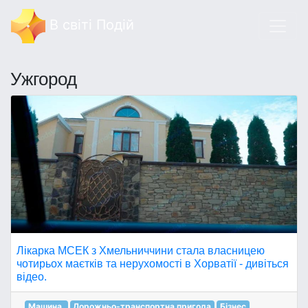
В світі Подій
Ужгород
Лікарка МСЕК з Хмельниччини стала власницею
чотирьох маєтків та нерухомості в Хорватії - дивіться
відео.
Машина.
Дорожньо-транспортна пригода
Бізнес