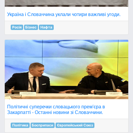
Україна і Словаччина уклали чотири важливі угоди.
Росія
Бізнес
Нафта
Політичні суперечки словацького прем'єра в
Закарпатті - Останні новини зі Словаччини.
Політика
Боєприпаси
Європейський Союз