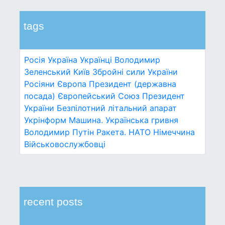
tags
Росія
Україна
Українці
Володимир
Зеленський
Київ
Збройні сили України
Росіяни
Європа
Президент (державна
посада)
Європейський Союз
Президент
України
Безпілотний літальний апарат
Укрінформ
Машина.
Українська гривня
Володимир Путін
Ракета.
НАТО
Німеччина
Військовослужбовці
recent posts