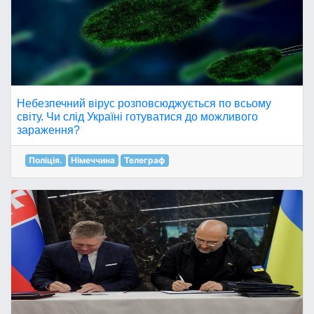
Небезпечний вірус розповсюджується по всьому
світу. Чи слід Україні готуватися до можливого
зараження?
Поліція.
Німеччина
Телеграф