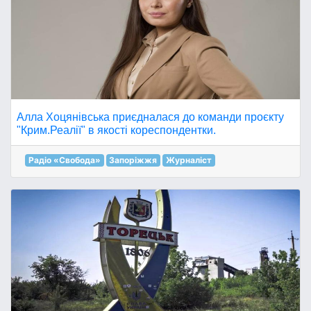
Алла Хоцянівська приєдналася до команди проєкту
"Крим.Реалії" в якості кореспондентки.
Радіо «Свобода»
Запоріжжя
Журналіст