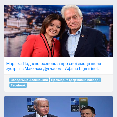
Марічка Падалко розповіла про свої емоції після
зустрічі з Майклом Дугласом - Афіша bigmir)net.
Володимир Зеленський
Президент (державна посада)
Facebook