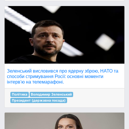
Зеленський висловився про ядерну зброю, НАТО та
способи стримування Росії: основні моменти
інтерв'ю на телемарафоні.
Політика
Володимир Зеленський
Президент (державна посада)