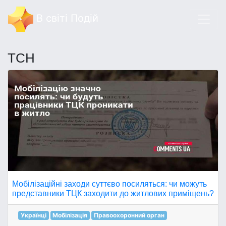
В світі Подій
ТСН
Мобілізаційні заходи суттєво посиляться: чи можуть
представники ТЦК заходити до житлових приміщень?
Українці
Мобілізація
Правоохоронний орган