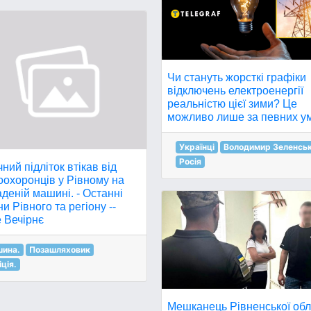
Чи стануть жорсткі графіки
відключень електроенергії
реальністю цієї зими? Це
можливо лише за певних у
Українці
Володимир Зеленсь
Росія
чний підліток втікав від
оохоронців у Рівному на
деній машині. - Останні
и Рівного та регіону --
 Вечірнє
ина.
Позашляховик
іція.
Мешканець Рівненської обл