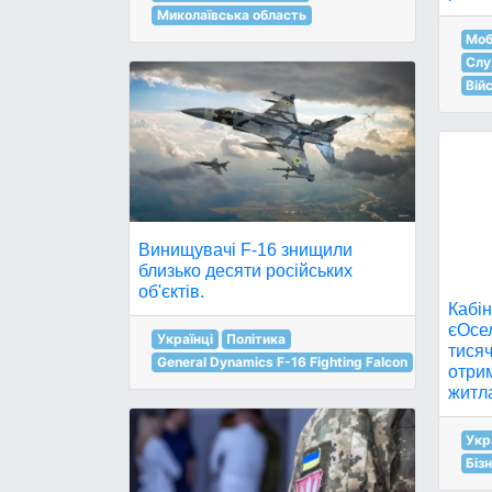
Миколаївська область
Моб
Слу
Вій
Винищувачі F-16 знищили
близько десяти російських
об'єктів.
Кабін
єОсел
Українці
Політика
тисяч
General Dynamics F-16 Fighting Falcon
отрим
житл
Укр
Біз