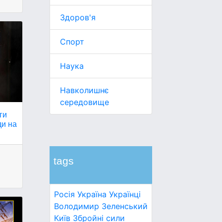
Здоров'я
Спорт
Наука
Навколишнє
середовище
ги
ди на
tags
Росія
Україна
Українці
Володимир Зеленський
Київ
Збройні сили