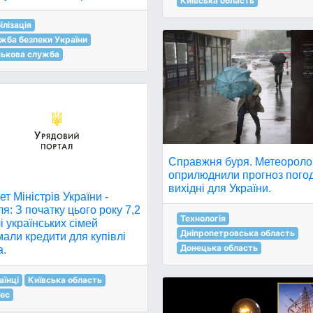
Київська область
ілізація
жба безпеки України
ськова служба
Справжня буря. Метеороло
оприлюднили прогноз пого
вихідні для України.
ет Міністрів України -
я: З початку цього року 7,2
Технологія
і українських сімей
Дніпропетровська область
али кредити для купівлі
Донецька область
а.
аїнці
Київська область
нес