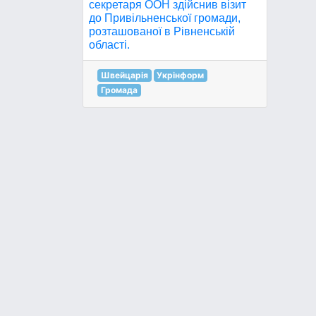
секретаря ООН здійснив візит
до Привільненської громади,
розташованої в Рівненській
області.
Швейцарія
Укрінформ
Громада