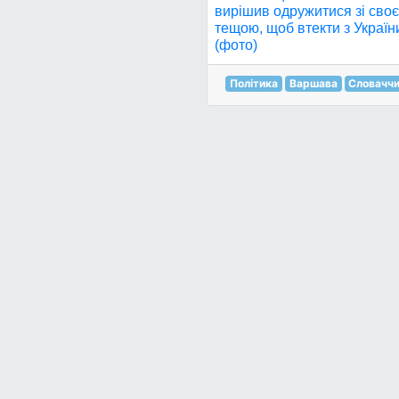
вирішив одружитися зі сво
тещою, щоб втекти з Україн
(фото)
Політика
Варшава
Словачч