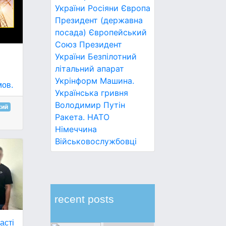
України
Росіяни
Європа
Президент (державна
посада)
Європейський
Союз
Президент
України
Безпілотний
літальний апарат
Укрінформ
Машина.
мов.
Українська гривня
Володимир Путін
кий
Ракета.
НАТО
Німеччина
Військовослужбовці
recent posts
асті