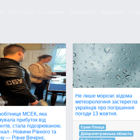
ес
Мистецтво та розваги
Технологія
Здоров'я
Спо
Не лише морози: відома
метеорологиня застерегла
українців про погіршення
погоди 13 жовтня.
робітниця МСЕК, яка
мувала прибуток від
нтів, стала підозрюваною.
Суми Площа
нал - Новини Рівного та
Дніпропетровська область
ну — Рівне Вечірнє.