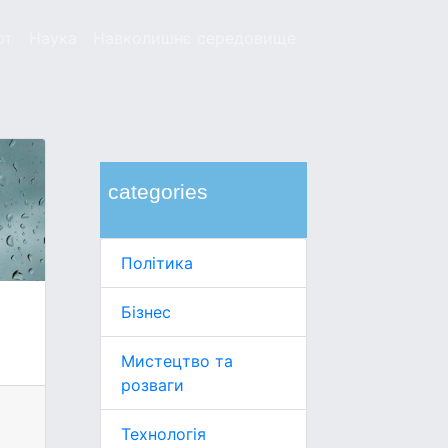
рт
Наука
Навколишнє середовище
categories
Політика
Бізнес
Мистецтво та
розваги
Технологія