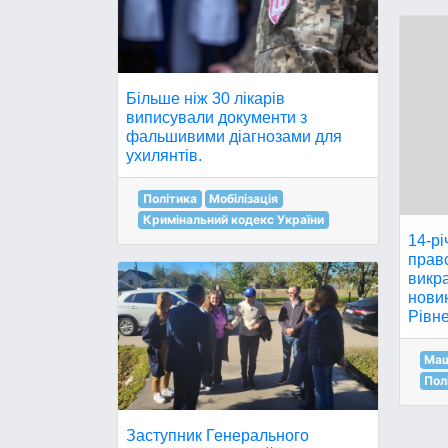
Більше ніж 30 лікарів
виписували документи з
фальшивими діагнозами для
ухилянтів.
Політика
Мобілізація
Кримінальний кодекс України
14-рі
прав
викра
новин
Рівне
Маш
Пол
Заступник Генерального