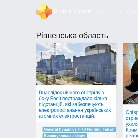
В світі Подій
Політика
Бізн
Рівненська область
Внаслідок нічного обстрілу з
боку Росії постраждало кілька
підстанцій, які забезпечують
електропостачання українських
Спів
атомних електростанцій.
отри
ухиля
General Dynamics F-16 Fighting Falcon
Кримі
регіо
Винищувальна авіація