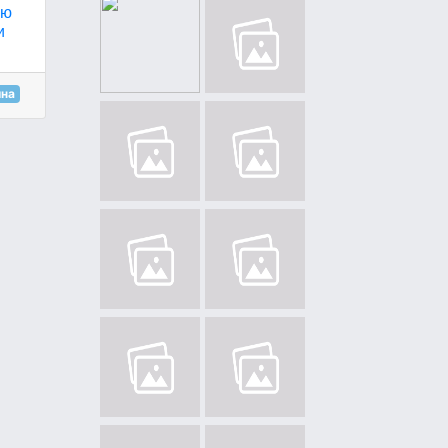
єю
и
ина