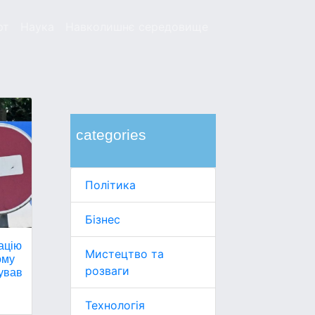
рт
Наука
Навколишнє середовище
categories
Політика
Бізнес
ацію
Мистецтво та
ому
розваги
сував
Технологія