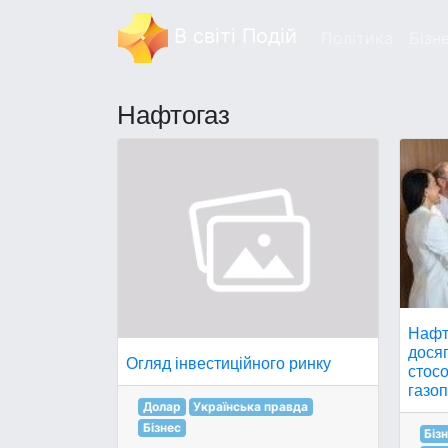
В світі Подій
Політика
Бізн
Нафтогаз
Нафт
дося
Огляд інвестиційного ринку
стос
газоп
Долар
Українська правда
Бізнес
Біз