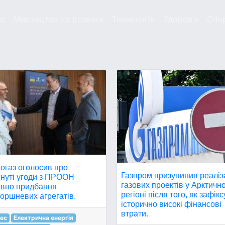
ес
Мистецтво та розваги
Технологія
Здоров'я
Спо
огаз оголосив про
Газпром призупинив реаліз
гнуті угоди з ПРООН
газових проектів у Арктичн
овно придбання
регіоні після того, як зафік
оршневих агрегатів.
історично високі фінансові
втрати.
нес
Електрична енергія