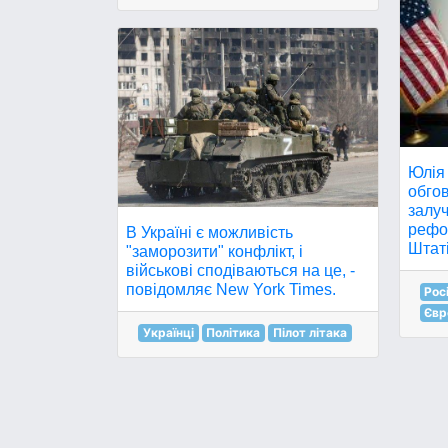
Юлія
обго
залуч
рефо
В Україні є можливість
Штаті
"заморозити" конфлікт, і
військові сподіваються на це, -
повідомляє New York Times.
Рос
Євр
Українці
Політика
Пілот літака