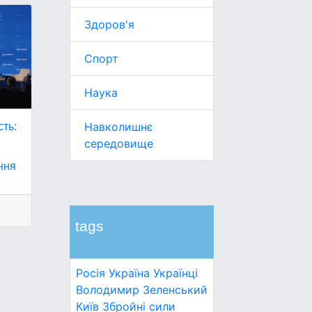
Здоров'я
Спорт
Наука
Навколишнє
сть:
середовище
ння
tags
Росія
Україна
Українці
Володимир Зеленський
Київ
Збройні сили