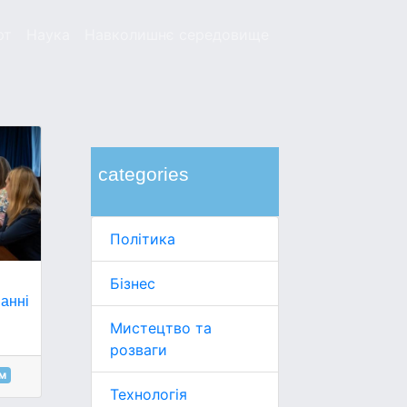
рт
Наука
Навколишнє середовище
categories
Політика
Бізнес
ванні
Мистецтво та
розваги
м
Технологія