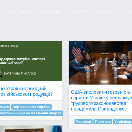
ес
Мистецтво та розваги
Технологія
Здоров'я
Спо
о Україні необхідний
США висловили готовність
рт військової продукції?
сприяти Україні у реформу
трудового законодавства,
ітика
Збройні сили України
повідомила Свириденко.
пілотний бойовий літальний апарат
Українці
Політика
Укрінфор