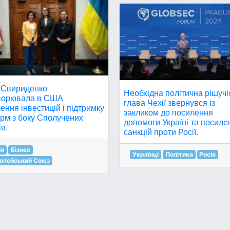
 Свириденко
Необхідна політична рішучі
ворювала в США
глава Чехії звернувся із
ення інвестицій і підтримку
закликом до посилення
рм з боку Сполучених
допомоги Україні та посиле
в.
санкцій проти Росії.
ія
Бізнес
Українці
Політика
Росія
опейський Союз