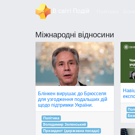
В світі Подій
Політика
Бізн
Міжнародні відносини
Навіщ
Блінкен вирушає до Брюсселя
експо
для узгодження подальших дій
щодо підтримки України.
Пол
Без
Політика
Володимир Зеленський
Президент (державна посада)