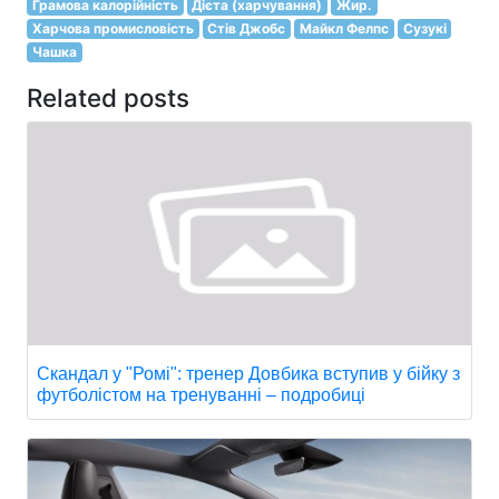
Грамова калорійність
Дієта (харчування)
Жир.
Харчова промисловість
Стів Джобс
Майкл Фелпс
Сузукі
Чашка
Related posts
Скандал у "Ромі": тренер Довбика вступив у бійку з
футболістом на тренуванні – подробиці