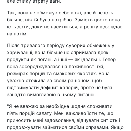
але стійку втрату ваги.
Так, вона не обмежує себе в їжі, але й не їсть
більше, ніж їй було потрібно. Замість цього вона
їсть доти, доки не насититься, а решту відкладає
на потім.
Після тривалого періоду суворих обмежень у
харчуванні, вона більше не сприймала деякі
продукти як погані, а інші — як ідеальні. Тепер
вона зосереджувалася на поживності їжі,
розмірах порцій та смакових якостях. Вона
уважно стежила за своїм раціоном, щоб
підтримувати дефіцит калорій, проте не була
занадто вимогливою в цьому питанні.
"Я не вважаю за необхідне щодня споживати
п’ять порцій салату. Мені важливо їсти те, що
приносить мені задоволення, відчувати ситість і
продовжувати займатися своїми справами. Якщо