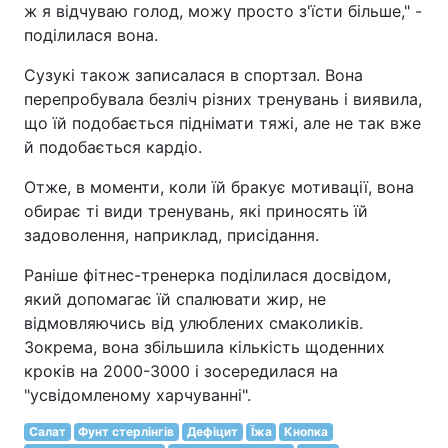
ж я відчуваю голод, можу просто з'їсти більше," -
поділилася вона.
Сузукі також записалася в спортзал. Вона
перепробувала безліч різних тренувань і виявила,
що їй подобається піднімати тяжі, але не так вже
й подобається кардіо.
Отже, в моменти, коли їй бракує мотивації, вона
обирає ті види тренувань, які приносять їй
задоволення, наприклад, присідання.
Раніше фітнес-тренерка поділилася досвідом,
який допомагає їй спалювати жир, не
відмовляючись від улюблених смаколиків.
Зокрема, вона збільшила кількість щоденних
кроків на 2000-3000 і зосередилася на
"усвідомленому харчуванні".
Салат
Фунт стерлінгів
Дефіцит
Їжа
Кнопка