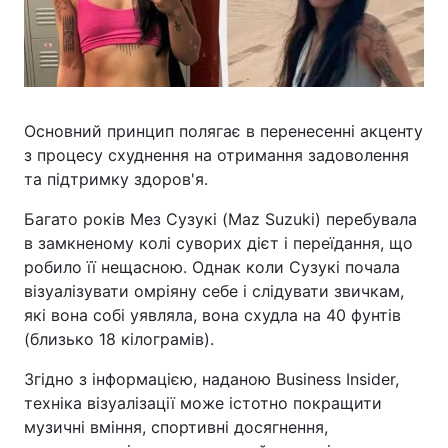
Основний принцип полягає в перенесенні акценту
з процесу схуднення на отримання задоволення
та підтримку здоров'я.
Багато років Мез Сузукі (Maz Suzuki) перебувала
в замкненому колі суворих дієт і переїдання, що
робило її нещасною. Однак коли Сузукі почала
візуалізувати омріяну себе і слідувати звичкам,
які вона собі уявляла, вона схудла на 40 фунтів
(близько 18 кілограмів).
Згідно з інформацією, наданою Business Insider,
техніка візуалізації може істотно покращити
музичні вміння, спортивні досягнення,