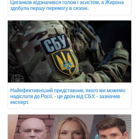
Циганков відзначився голом і асистом, а Жирона
здобула першу перемогу в сезоні.
Найефективніший представник, якого ми можемо
надіслати до Росії, - це дрон від СБУ, - зазначив
експерт.