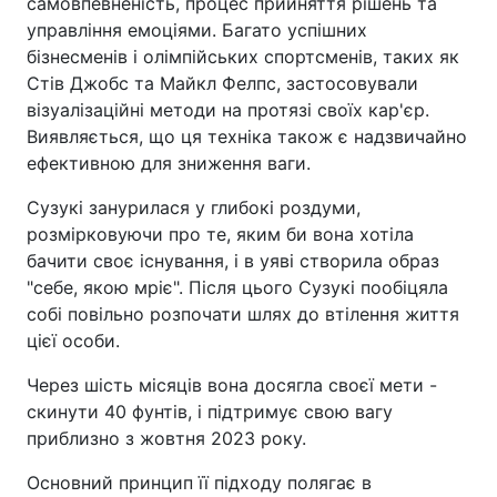
самовпевненість, процес прийняття рішень та
управління емоціями. Багато успішних
бізнесменів і олімпійських спортсменів, таких як
Стів Джобс та Майкл Фелпс, застосовували
візуалізаційні методи на протязі своїх кар'єр.
Виявляється, що ця техніка також є надзвичайно
ефективною для зниження ваги.
Сузукі занурилася у глибокі роздуми,
розмірковуючи про те, яким би вона хотіла
бачити своє існування, і в уяві створила образ
"себе, якою мріє". Після цього Сузукі пообіцяла
собі повільно розпочати шлях до втілення життя
цієї особи.
Через шість місяців вона досягла своєї мети -
скинути 40 фунтів, і підтримує свою вагу
приблизно з жовтня 2023 року.
Основний принцип її підходу полягає в