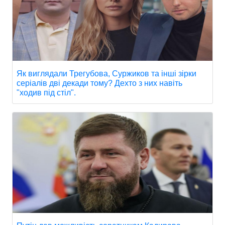
Як виглядали Трегубова, Суржиков та інші зірки
серіалів дві декади тому? Дехто з них навіть
"ходив під стіл".