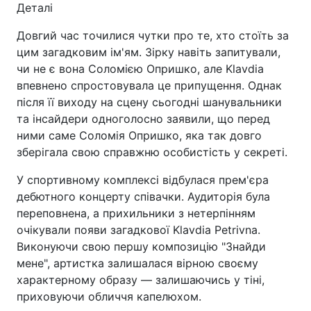
Деталі
Довгий час точилися чутки про те, хто стоїть за
цим загадковим ім'ям. Зірку навіть запитували,
чи не є вона Соломією Опришко, але Klavdia
впевнено спростовувала це припущення. Однак
після її виходу на сцену сьогодні шанувальники
та інсайдери одноголосно заявили, що перед
ними саме Соломія Опришко, яка так довго
зберігала свою справжню особистість у секреті.
У спортивному комплексі відбулася прем'єра
дебютного концерту співачки. Аудиторія була
переповнена, а прихильники з нетерпінням
очікували появи загадкової Klavdia Petrivna.
Виконуючи свою першу композицію "Знайди
мене", артистка залишалася вірною своєму
характерному образу — залишаючись у тіні,
приховуючи обличчя капелюхом.