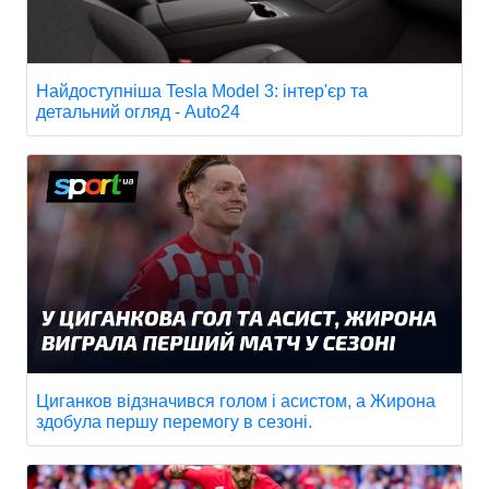
Найдоступніша Tesla Model 3: інтер'єр та
детальний огляд - Auto24
Циганков відзначився голом і асистом, а Жирона
здобула першу перемогу в сезоні.