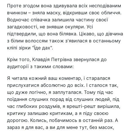
Проте згодом вона здивувала всіх несподіваним
вчинком – зняла маску, відкривши своє обличчя.
Водночас співачка залишила частину своєї
загадковості, не знявши окуляри. Усі
підтвердили, що вона білявка. Цікаво, що дівчина
з білим волоссям також з'явилася в останньому
кліпі зірки "Їде дах".
Крім того, Клавдія Петрівна звернулася до
аудиторії з такими словами:
Я читала кожний ваш коментар, і старалася
прислухатися абсолютно до всіх. І сталося так,
що дуже логічно, я заплуталася. Тому під час
поїдання слушних порад від слушних людей, під
час глибоких роздумів, я врешті-решт вирішила,
критику залишаю критикам, а я піду своєю
дорогою. Колись, побачимось в останній раз. А
зараз я для вас, а ви для мене тут, без масок,