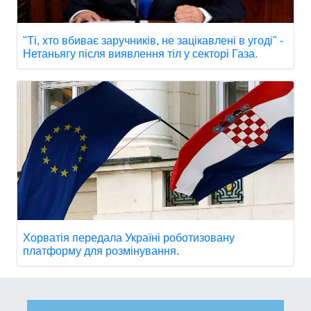
"Ті, хто вбиває заручників, не зацікавлені в угоді" -
Нетаньягу після виявлення тіл у секторі Газа.
Хорватія передала Україні роботизовану
платформу для розмінування.