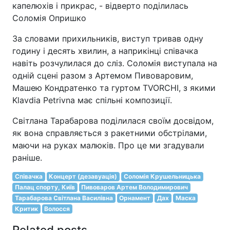
капелюхів і прикрас, - відверто поділилась
Соломія Опришко
За словами прихильників, виступ тривав одну
годину і десять хвилин, а наприкінці співачка
навіть розчулилася до сліз. Соломія виступала на
одній сцені разом з Артемом Пивоваровим,
Машею Кондратенко та гуртом TVORCHI, з якими
Klavdia Petrivna має спільні композиції.
Світлана Тарабарова поділилася своїм досвідом,
як вона справляється з ракетними обстрілами,
маючи на руках малюків. Про це ми згадували
раніше.
Співачка
Концерт (дезавуація)
Соломія Крушельницька
Палац спорту, Київ
Пивоваров Артем Володимирович
Тарабарова Світлана Василівна
Орнамент
Дах
Маска
Критик
Волосся
Related posts