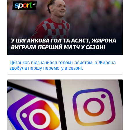
Циганков відзначився голом і асистом, а Жирона
здобула першу перемогу в сезоні.