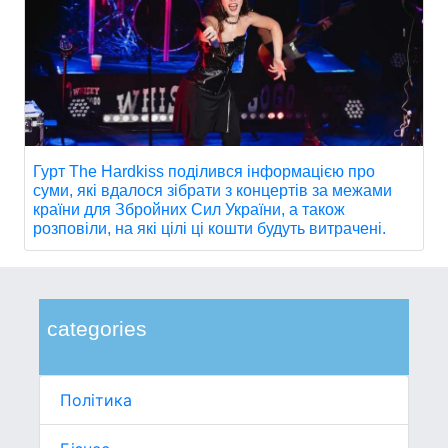
Гурт The Hardkiss поділився інформацією про
суми, які вдалося зібрати з концертів за межами
країни для Збройних Сил України, а також
розповіли, на які цілі ці кошти будуть витрачені.
categories
Політика