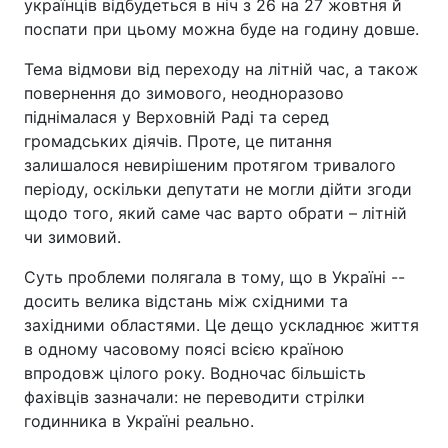
українців відбудеться в ніч з 26 на 27 жовтня й
поспати при цьому можна буде на годину довше.
Тема відмови від переходу на літній час, а також
повернення до зимового, неодноразово
піднімалася у Верховній Раді та серед
громадських діячів. Проте, це питання
залишалося невирішеним протягом тривалого
періоду, оскільки депутати не могли дійти згоди
щодо того, який саме час варто обрати – літній
чи зимовий.
Суть проблеми полягала в тому, що в Україні --
досить велика відстань між східними та
західними областями. Це дещо ускладнює життя
в одному часовому поясі всією країною
впродовж цілого року. Водночас більшість
фахівців зазначали: не переводити стрілки
годинника в Україні реально.