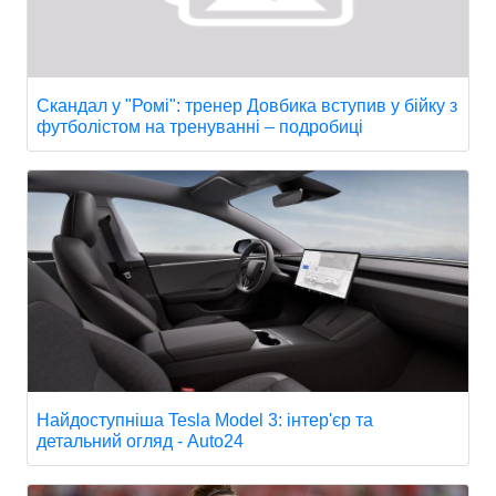
Скандал у "Ромі": тренер Довбика вступив у бійку з
футболістом на тренуванні – подробиці
Найдоступніша Tesla Model 3: інтер'єр та
детальний огляд - Auto24