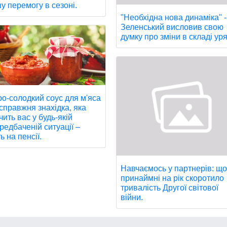
у перемогу в сезоні.
"Необхідна нова динаміка" -
Зеленський висловив свою
думку про зміни в складі уря
ро-солодкий соус для м'яса
 справжня знахідка, яка
чить вас у будь-якій
редбаченій ситуації –
ь на пенсії.
Навчаємось у партнерів: щ
принаймні на рік скоротило
тривалість Другої світової
війни.