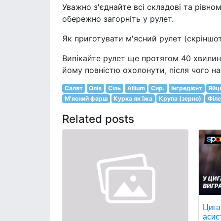
Уважно з'єднайте всі складові та рівном
обережно загорніть у рулет.
Як приготувати м'ясний рулет (скріншо
Випікайте рулет ще протягом 40 хвилин 
йому повністю охолонути, після чого на
Салат
Олія
Сіль
Allium
Сир.
Інгредієнт
Яйц
М'ясний фарш
Курка як їжа
Крупа (зерно)
Філе
Related posts
Цига
асис