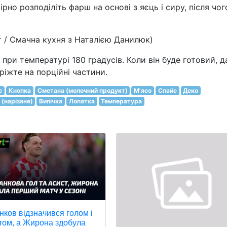
ірно розподіліть фарш на основі з яєць і сиру, після чог
т / Смачна кухня з Наталією Данилюк)
при температурі 180 градусів. Коли він буде готовий, д
ріжте на порційні частини.
е
Кнопка
Сметана (молочний продукт)
М'ясо
Спайс
Деко
 (нарізане)
Випічка
Лопатка
Температура
нков відзначився голом і
том, а Жирона здобула