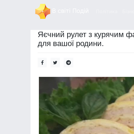
В світі Подій
Політика
Бізн
Яєчний рулет з курячим ф
для вашої родини.