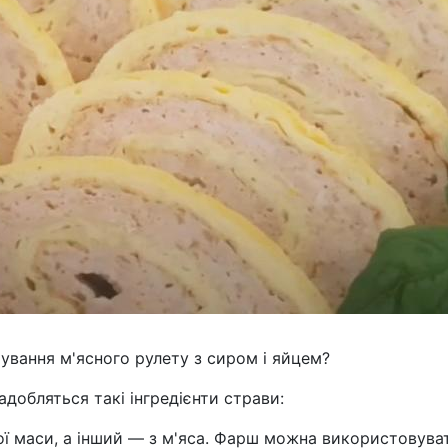
тування м'ясного рулету з сиром і яйцем?
адобляться такі інгредієнти страви:
ої маси, а інший — з м'яса. Фарш можна використовува