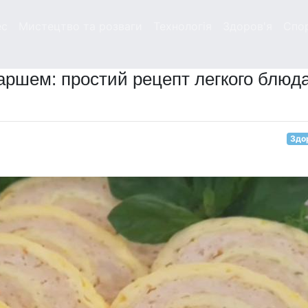
ес
Мистецтво та розваги
Технологія
Здоров'я
Спо
аршем: простий рецепт легкого блюд
Здо