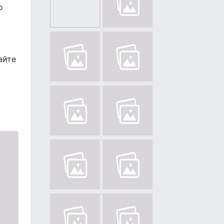
о
айте