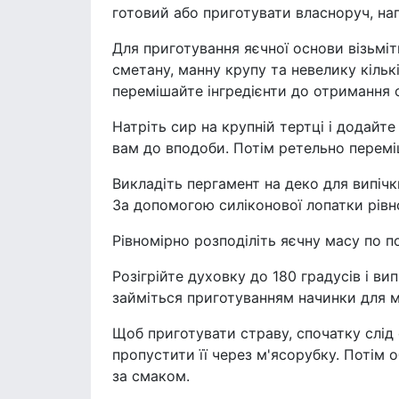
готовий або приготувати власноруч, на
Для приготування яєчної основи візьміт
сметану, манну крупу та невелику кільк
перемішайте інгредієнти до отримання 
Натріть сир на крупній тертці і додайт
вам до вподоби. Потім ретельно перем
Викладіть пергамент на деко для випічки
За допомогою силіконової лопатки рівно
Рівномірно розподіліть яєчну масу по 
Розігрійте духовку до 180 градусів і ви
займіться приготуванням начинки для м
Щоб приготувати страву, спочатку слід
пропустити її через м'ясорубку. Потім 
за смаком.