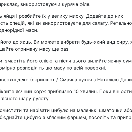
приклад, використовуючи куряче філе.
ь яйця і розбийте їх у велику миску. Додайте до них
ість спецій, які ви використовуєте для салату. Ретельно
однорідної маси.
е його до яєць. Ви можете вибрати будь-який вид сиру, 
ішайте отриману масу ще раз.
, змастіть його олією, а після цього вилийте яєчну сум
мірно розподіліть цю масу по всій поверхні.
поверхні деко (скриншот / Смачна кухня з Наталією Дан
пікайте яєчний корж приблизно 10 хвилин. Поки він ости
'ясного шару рулету.
 очистити та нарізати цибулю на маленькі шматочки аб
об'єднайте цибулю з м'ясним фаршем, посоліть та прип