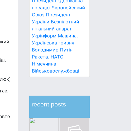
Президент (державна
посада)
Європейський
Союз
Президент
України
Безпілотний
літальний апарат
Укрінформ
Машина.
який
Українська гривня
Володимир Путін
Ракета.
НАТО
іш.
Німеччина
Військовослужбовці
илюк)
гає,
recent posts
о
равте