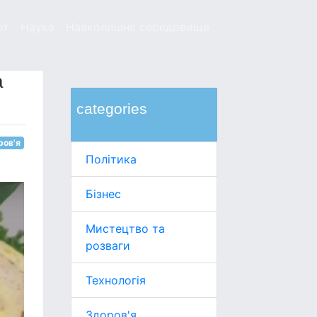
рт
Наука
Навколишнє середовище
а
categories
ров'я
Політика
Бізнес
Мистецтво та
розваги
Технологія
Здоров'я