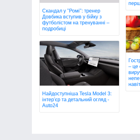
перш
Скандал у "Ромі": тренер
Довбика вступив у бійку з
футболістом на тренуванні –
подробиці
Гост
– це
виру
непе
навіт
Найдоступніша Tesla Model 3:
інтер'єр та детальний огляд -
Auto24