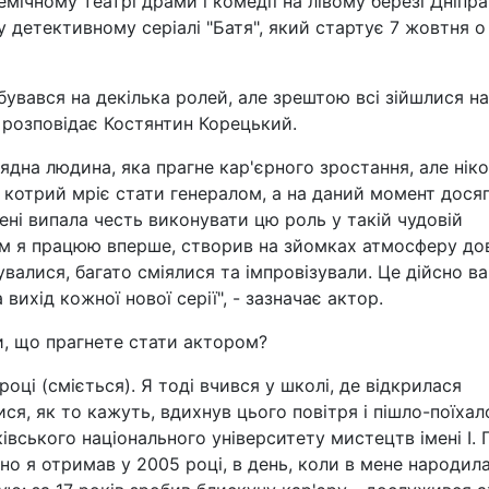
мічному театрі драми і комедії на лівому березі Дніпра
 детективному серіалі "Батя", який стартує 7 жовтня о
обувався на декілька ролей, але зрештою всі зійшлися на
 розповідає Костянтин Корецький.
рядна людина, яка прагне кар'єрного зростання, але нік
т, котрий мріє стати генералом, а на даний момент дося
ені випала честь виконувати цю роль у такій чудовій
им я працюю вперше, створив на зйомках атмосферу до
увалися, багато сміялися та імпровізували. Це дійсно в
 вихід кожної нової серії", - зазначає актор.
и, що прагнете стати актором?
році (сміється). Я тоді вчився у школі, де відкрилася
ися, як то кажуть, вдихнув цього повітря і пішло-поїхал
івського національного університету мистецтв імені І. 
но я отримав у 2005 році, в день, коли в мене народил