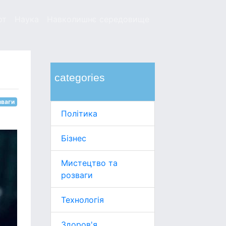
рт
Наука
Навколишнє середовище
categories
зваги
Політика
Бізнес
Мистецтво та
розваги
Технологія
Здоров'я