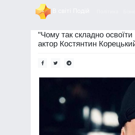
В світі Подій
Політика
Бізн
"Чому так складно освоїти 
актор Костянтин Корецьки