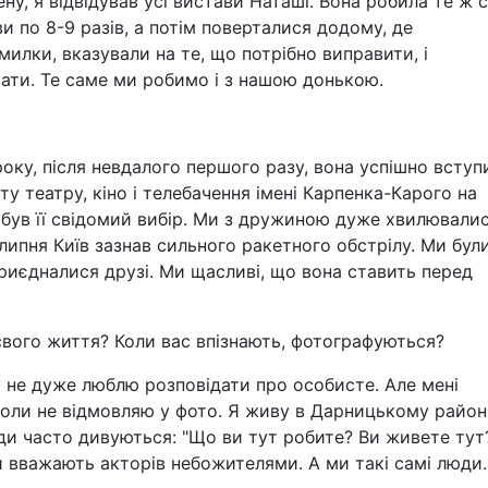
ну, я відвідував усі вистави Наташі. Вона робила те ж 
и по 8-9 разів, а потім поверталися додому, де
илки, вказували на те, що потрібно виправити, і
ати. Те саме ми робимо і з нашою донькою.
оку, після невдалого першого разу, вона успішно вступ
ту театру, кіно і телебачення імені Карпенка-Карого на
 був її свідомий вибір. Ми з дружиною дуже хвилювалис
 липня Київ зазнав сильного ракетного обстрілу. Ми бул
 приєдналися друзі. Ми щасливі, що вона ставить перед
 свого життя? Коли вас впізнають, фотографуються?
 не дуже люблю розповідати про особисте. Але мені
коли не відмовляю у фото. Я живу в Дарницькому районі
ди часто дивуються: "Що ви тут робите? Ви живете тут
 вважають акторів небожителями. А ми такі самі люди.