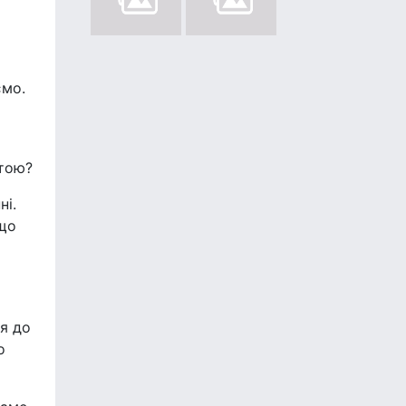
ємо.
отою?
ні.
 що
я до
о