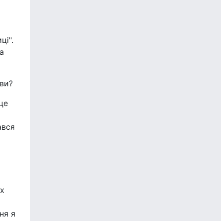
ці".
а
ви?
це
ався
-х
ня я