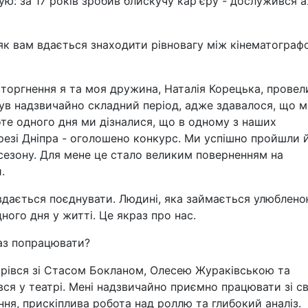
ую: за 17 років зробив блискучу кар'єру - дослужився 
як вам вдається знаходити рівновагу між кінематографо
торгнення я та моя дружина, Наталія Корецька, провел
був надзвичайно складний період, адже здавалося, що 
оте одного дня ми дізналися, що в одному з наших
ерезі Дніпра - оголошено конкурс. Ми успішно пройшли 
сезону. Для мене це стало великим поверненням на
.
м вдається поєднувати. Людині, яка займається улюблен
ого дня у житті. Це якраз про нас.
раз попрацювати?
трівся зі Стасом Бокланом, Олесею Жураківською та
ся у театрі. Мені надзвичайно приємно працювати зі с
я, прискіплива робота над роллю та глибокий аналіз.