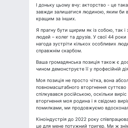
І доньку цьому вчу: акторство - це така 
завжди залишатися людиною, яким би ві
кращим за інших.
Я прагну бути щирим як із собою, так і 
людей – колег та друзів. У свої 44 роки
нагода зустріти кількох особливих лю
справжнім скарбом.
Ваша громадянська позиція також є доси
чином демонструєте її у професійній д
Моя позиція не просто чітка, вона абс
повномасштабного вторгнення суттєво зм
спілкувався російською, оскільки вирі
вторгнення моя родина і я свідомо вирі
помилками, ми продовжуємо вдосконалю
Кіноіндустрія до 2022 року співпрацюва
це для мене потужний тригер. Ми ж зні