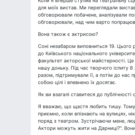
Коли я вперше ступив на театральну сце
для моїх вистав. Ми переглядали вистав
обговорювали побачене, аналізували пом
обговорювали, над чим варто попрацюв
Вона також є актрисою?
Соні незабаром виповниться 19. Цього р
до Київського національного університе
факультет акторської майстерності. Це
нашу доньку. Під час творчого іспиту 8
разом, підтримували її, а потім до нас
собою цілі і впевнено їх досягає.
Як ви взагалі ставитеся до публічності
Я вважаю, що щастя любить тишу. Тому
приємно, коли впізнають на вулицях, ні
поряд з театром. Зустрічаючи мене, лю
Актори можуть жити на Дарниці?". Вони