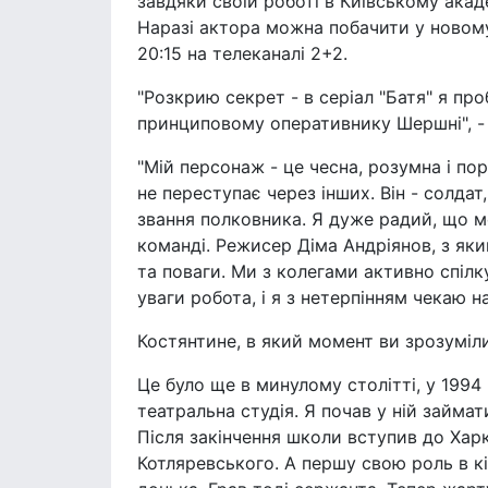
завдяки своїй роботі в Київському акаде
Наразі актора можна побачити у новому
20:15 на телеканалі 2+2.
"Розкрию секрет - в серіал "Батя" я пр
принциповому оперативнику Шершні", -
"Мій персонаж - це чесна, розумна і по
не переступає через інших. Він - солда
звання полковника. Я дуже радий, що м
команді. Режисер Діма Андріянов, з як
та поваги. Ми з колегами активно спілк
уваги робота, і я з нетерпінням чекаю на
Костянтине, в який момент ви зрозуміл
Це було ще в минулому столітті, у 1994 
театральна студія. Я почав у ній займат
Після закінчення школи вступив до Харк
Котляревського. А першу свою роль в кі