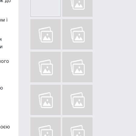
аж до
м і
и
ми
його
ою
воєю