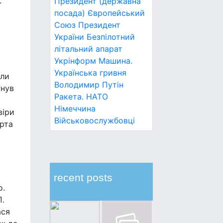
.
Президент (державна
посада)
Європейський
Союз
Президент
України
Безпілотний
літальний апарат
Укрінформ
Машина.
Українська гривня
оли
Володимир Путін
гнув
Ракета.
НАТО
Німеччина
віри
Військовослужбовці
арта
recent posts
о.
П.
ася