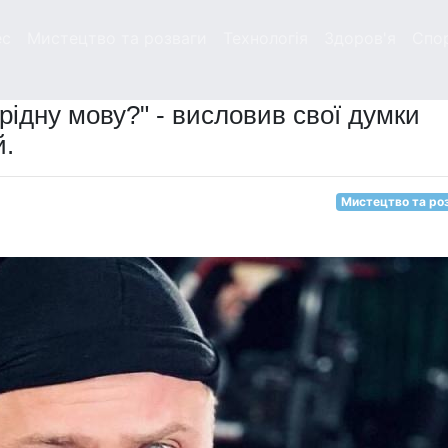
ес
Мистецтво та розваги
Технологія
Здоров'я
Спо
рідну мову?" - висловив свої думки
й.
Мистецтво та ро