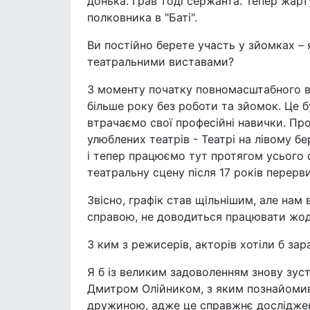
донька. Грав тоді сержанта. Тепер жарт
полковника в "Баті".
Ви постійно берете участь у зйомках – 
театральними виставами?
З моменту початку повномасштабного в
більше року без роботи та зйомок. Це 
втрачаємо свої професійні навички. Пр
улюблених театрів - Театрі на лівому б
і тепер працюємо тут протягом усього 
театральну сцену після 17 років перерви
Звісно, графік став щільнішим, але на
справою, не доводиться працювати жодн
З ким з режисерів, акторів хотіли б за
Я б із великим задоволенням знову зус
Дмитром Олійником, з яким познайомив
дружиною, адже це справжнє дослідженн