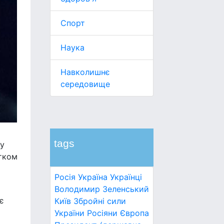
Спорт
Наука
Навколишнє
середовище
tags
ву
атком
Росія
Україна
Українці
Володимир Зеленський
є
Київ
Збройні сили
України
Росіяни
Європа