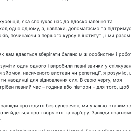
куренція, яка спонукає нас до вдосконалення та
од одне одному, а, навпаки, допомагаємо та підтриму
ів, починаючи з першого курсу в інституті, і ми разом
 як вам вдається зберігати баланс між особистим і роб
уміти один одного і виробили певні звички у спілкуван
 зйомок, насиченого вистави чи репетиції, я розумію,
ти наодинці для відновлення сил. В свою чергу, моя
рібен певний час – година або півтори – для того, щоб
е завжди проходить без суперечок, ми уважно ставимос
коли йдеться про творчість та кар'єру. Завжди прагнем
.