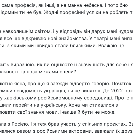
сама професія, як інші, а не манна небесна. І потрібно
домим ти не був. Жодні професійні успіхи не роблять 
з навколишнім світом, і у відповідь він дарує мені чудов
 я все ще відкриваю нові знайомства. У театрі мені випа
дей, з якими ми швидко стали близькими. Вважаю це
ть виразною. Як ви оцінюєте її значущість для себе і 
іяльності та поза межами сцени?
олютно ясна, про що я завжди відверто говорю. Початок
інив свідомість українців, і я не виняток. До 2022 рок
с у харківському російськомовному середовищі. Проте п
шили перейти на українську. Хоча ми стикалися з
вати свої знання мови. Інакше й бути не може.
ла з Росією. І я теж брав участь у спільних проєктах. З
малися разом з російськими акторами, вважали їх друз