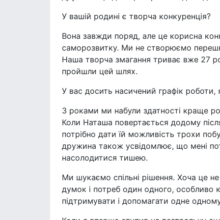
У вашій родині є творча конкуренція?
Вона завжди поряд, але це корисна кон
саморозвитку. Ми не створюємо перешк
Наша творча змагання триває вже 27 рок
пройшли цей шлях.
У вас досить насичений графік роботи,
З роками ми набули здатності краще роз
Коли Наташа повертається додому після
потрібно дати їй можливість трохи побу
дружина також усвідомлює, що мені пот
насолодитися тишею.
Ми шукаємо спільні рішення. Хоча це н
думок і потреб один одного, особливо 
підтримувати і допомагати одне одному