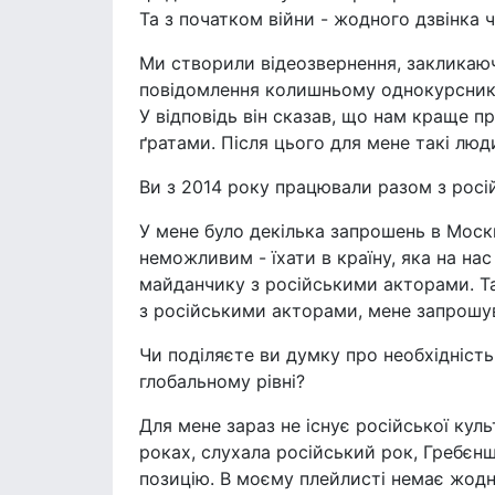
Та з початком війни - жодного дзвінка 
Ми створили відеозвернення, закликаюч
повідомлення колишньому однокурснику з
У відповідь він сказав, що нам краще пр
ґратами. Після цього для мене такі люд
Ви з 2014 року працювали разом з рос
У мене було декілька запрошень в Москв
неможливим - їхати в країну, яка на нас
майданчику з російськими акторами. Так
з російськими акторами, мене запрошу
Чи поділяєте ви думку про необхідність 
глобальному рівні?
Для мене зараз не існує російської куль
роках, слухала російський рок, Гребєн
позицію. В моєму плейлисті немає жодн