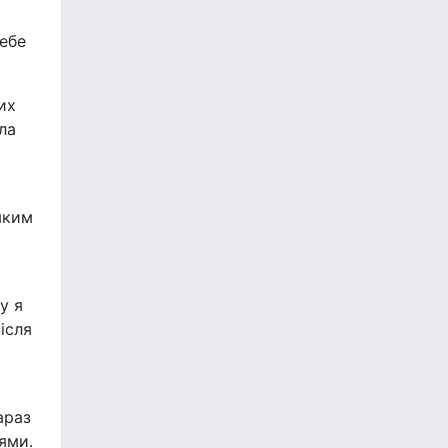
тебе
их
ла
яким
у я
ісля
араз
ями.