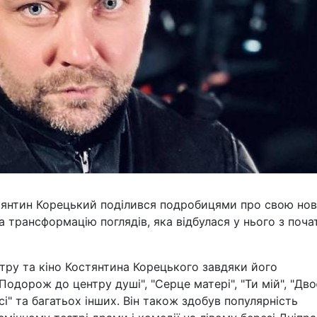
стянтин Корецький поділився подробицями про свою но
а трансформацію поглядів, яка відбулася у нього з поч
атру та кіно Костянтина Корецького завдяки його
одорож до центру душі", "Серце матері", "Ти мій", "Дво
сі" та багатьох інших. Він також здобув популярність