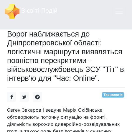
В світі Подій
Ворог наближається до
Дніпропетровської області:
логістичні маршрути виявляться
повністю перекритими -
військовослужбовець ЗСУ "Тіт" в
інтерв'ю для "Час: Online".
Технологія
Євген Захаров і ведуча Марія Скібінська
обговорюють поточну ситуацію на фронті,
діяльність ворожих диверсійно-розвідувальних
груп, а також роль безпілотників у сучасних