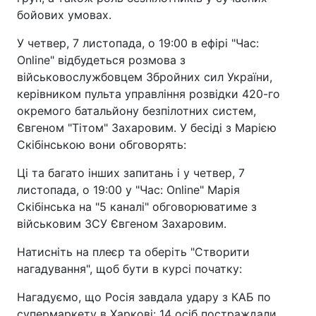
бойових умовах.
У четвер, 7 листопада, о 19:00 в ефірі "Час:
Online" відбудеться розмова з
військовослужбовцем Збройних сил України,
керівником пульта управління розвідки 420-го
окремого батальйону безпілотних систем,
Євгеном "Тітом" Захаровим. У бесіді з Марією
Скібінською вони обговорять:
Ці та багато інших запитань i у четвер, 7
листопада, о 19:00 у "Час: Online" Марія
Скібінська на "5 каналі" обговорюватиме з
військовим ЗСУ Євгеном Захаровим.
Натисніть на плеєр та оберіть "Створити
нагадування", щоб бути в курсі початку:
Нагадуємо, що Росія завдала удару з КАБ по
супермаркету в Харкові: 14 осіб постраждали,