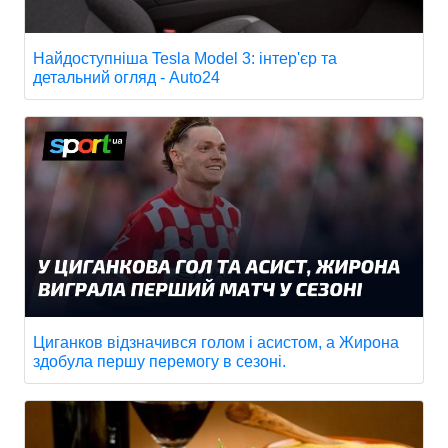
Найдоступніша Tesla Model 3: інтер'єр та
детальний огляд - Auto24
Циганков відзначився голом і асистом, а Жирона
здобула першу перемогу в сезоні.