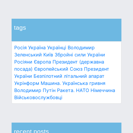
tags
Росія
Україна
Українці
Володимир
Зеленський
Київ
Збройні сили України
Росіяни
Європа
Президент (державна
посада)
Європейський Союз
Президент
України
Безпілотний літальний апарат
Укрінформ
Машина.
Українська гривня
Володимир Путін
Ракета.
НАТО
Німеччина
Військовослужбовці
recent posts