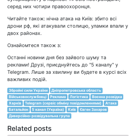
серед них чотири правоохоронця.
Читайте також: нічна атака на Київ: збито всі
дрони рф, які атакували столицю, уламки впали у
двох районах.
Ознайомтеся також з:
Останні новини дня без зайвого шуму та
реклами! Друзі, приєднуйтесь до "5 каналу" у
Telegram. Лише за хвилину ви будете в курсі всіх
важливих подій.
Збройні сили України
Дніпропетровська область
Військовослужбовці
Реклама
Логістика
Воєнна розвідка
Харків
Telegram (сервіс обміну повідомленнями)
Атака
Батальйон
5 канал (Україна)
Київ
Євген Захаров
Диверсійно-розвідувальна група
Related posts