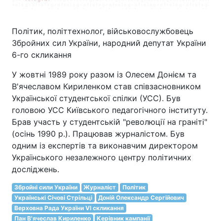
Політик, політтехнолог, військовослужбовець
Збройних сил України, народний депутат України
6-го скликання
У жовтні 1989 року разом із Олесем Донієм та
В'ячеславом Кириленком став співзасновником
Української студентської спілки (УСС). Був
головою УСС Київського педагогічного інституту.
Брав участь у студентській "революції на граніті"
(осінь 1990 р.). Працював журналістом. Був
одним із експертів та виконавчим директором
Українського незалежного центру політичних
досліджень.
Збройні сили України
Журналіст
Політик
Українські Січові Стрільці
Доній Олександр Сергійович
Верховна Рада України VI скликання
Пан В'ячеслав Кириленко
Керівник кампанії