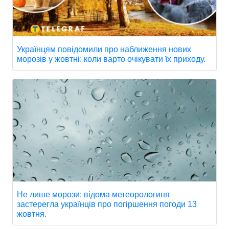
Українцям повідомили про наближення нових
морозів у жовтні: коли варто очікувати їх приходу.
Не лише морози: відома метеорологиня
застерегла українців про погіршення погоди 13
жовтня.